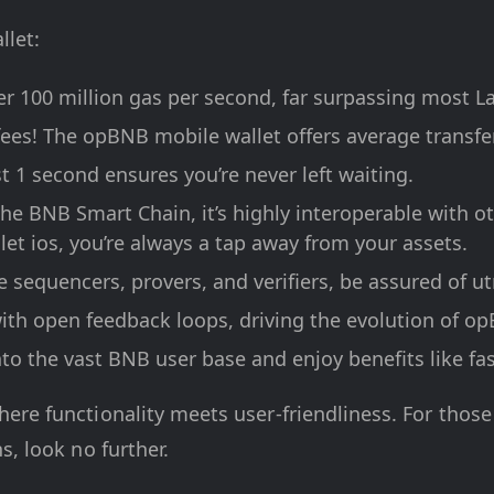
llet:
r 100 million gas per second, far surpassing most La
fees! The opBNB mobile wallet offers average transfer
st 1 second ensures you’re never left waiting.
n the BNB Smart Chain, it’s highly interoperable with 
et ios, you’re always a tap away from your assets.
ke sequencers, provers, and verifiers, be assured of u
th open feedback loops, driving the evolution of o
o the vast BNB user base and enjoy benefits like fas
re functionality meets user-friendliness. For those
s, look no further.