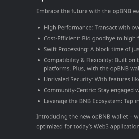
Embrace the future with the opBNB wa
High Performance: Transact with ove
Cost-Efficient: Bid goodbye to high 
Swift Processing: A block time of ju
Compatibility & Flexibility: Built o
platforms. Plus, with the opBNB wall
Unrivaled Security: With features li
Community-Centric: Stay engaged wi
Leverage the BNB Ecosystem: Tap int
Introducing the new opBNB wallet – whe
optimized for today’s Web3 application