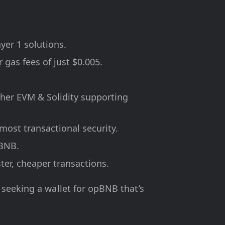
yer 1 solutions.
 gas fees of just $0.005.
other EVM & Solidity supporting
tmost transactional security.
pBNB.
ter, cheaper transactions.
 seeking a wallet for opBNB that’s