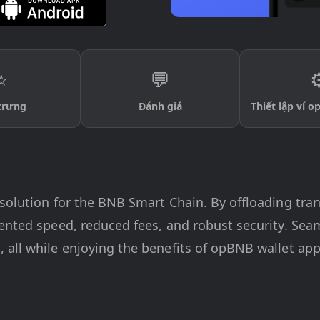
⭐
💬
⚙
trưng
Đánh giá
Thiết lập ví 
solution for the BNB Smart Chain. By offloading tran
dented speed, reduced fees, and robust security. Se
 all while enjoying the benefits of opBNB wallet ap