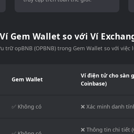
 Ví Gem Wallet so với Ví Exchan
ưu trữ opBNB (OPBNB) trong Gem Wallet so với việc lư
Ví điện tử cho sàn g
Gem Wallet
Coinbase)
✅ Không có
❌ Xác minh danh tín
❌ Thông tin chi tiết 
✅ Không có