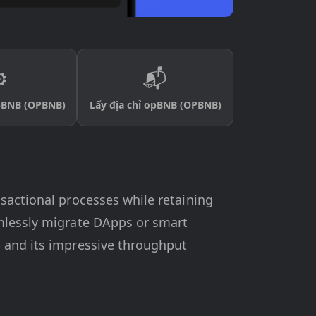
️
📬
opBNB (OPBNB)
Lấy địa chỉ opBNB (OPBNB)
sactional processes while retaining
amlessly migrate DApps or smart
p and its impressive throughput