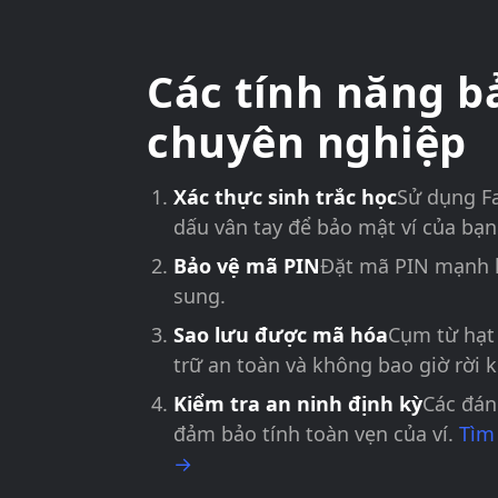
Các tính năng b
chuyên nghiệp
Xác thực sinh trắc học
Sử dụng Fa
dấu vân tay để bảo mật ví của bạn
Bảo vệ mã PIN
Đặt mã PIN mạnh 
sung.
Sao lưu được mã hóa
Cụm từ hạt
trữ an toàn và không bao giờ rời k
Kiểm tra an ninh định kỳ
Các đán
đảm bảo tính toàn vẹn của ví.
Tìm
→