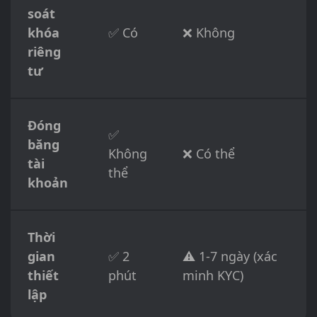
soát
khóa
✅ Có
❌ Không
riêng
tư
Đóng
✅
băng
Không
❌ Có thể
tài
thể
khoản
Thời
gian
✅ 2
⚠️ 1-7 ngày (xác
thiết
phút
minh KYC)
lập