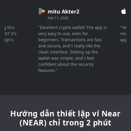
mitu Akter2
Cry
Feb 11, 2026
Mar 2
this
"Excellent crypto wallet! The app is
"Very fas
 it's
very easy to use, even for
response 
n's
beginners. Transactions are fast
appreciat
and secure, and I really like the
clean interface. Setting up the
wallet was simple, and I feel
confident about the security
features."
Hướng dẫn thiết lập ví Near
(NEAR) chỉ trong 2 phút