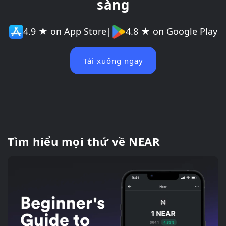
sàng
4.9 ★ on App Store
|
4.8 ★ on Google Play
Tải xuống ngay
Tìm hiểu mọi thứ về NEAR