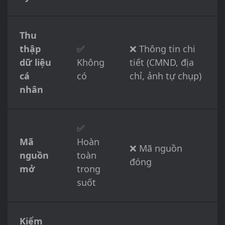
Thu
thập
✅
❌ Thông tin chi
dữ liệu
Không
tiết (CMND, địa
cá
có
chỉ, ảnh tự chụp)
nhân
✅
Mã
Hoàn
❌ Mã nguồn
nguồn
toàn
đóng
mở
trong
suốt
Kiểm