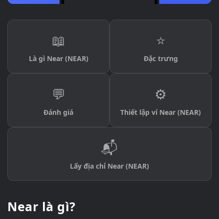
📖
⭐
Là gì Near (NEAR)
Đặc trưng
💬
⚙️
Đánh giá
Thiết lập ví Near (NEAR)
📬
Lấy địa chỉ Near (NEAR)
Near là gì?