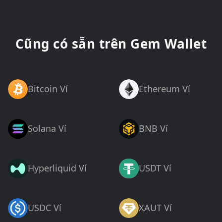
Cũng có sẵn trên Gem Wallet
Bitcoin Ví
Ethereum Ví
Solana Ví
BNB Ví
Hyperliquid Ví
USDT Ví
USDC Ví
XAUT Ví