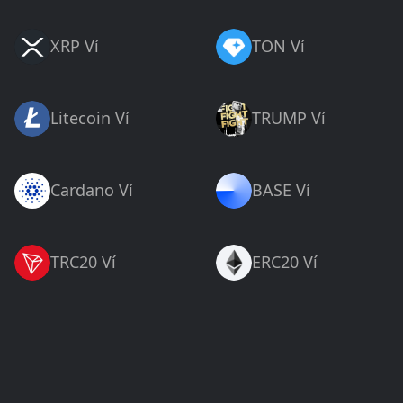
XRP Ví
TON Ví
Litecoin Ví
TRUMP Ví
Cardano Ví
BASE Ví
TRC20 Ví
ERC20 Ví