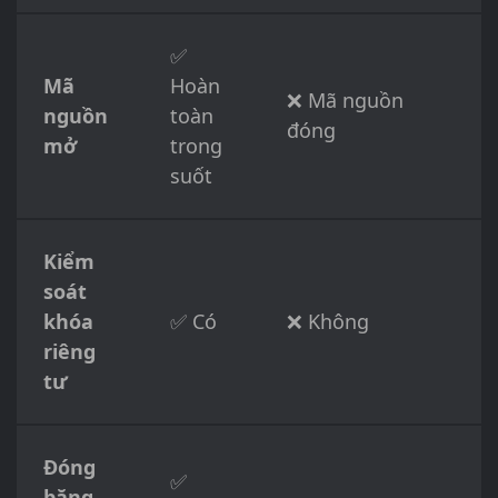
✅
Mã
Hoàn
❌ Mã nguồn
nguồn
toàn
đóng
mở
trong
suốt
Kiểm
soát
khóa
✅ Có
❌ Không
riêng
tư
Đóng
✅
băng