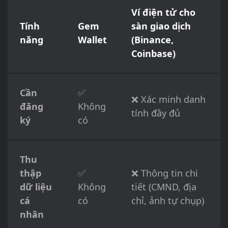
Ví điện tử cho
Tính
Gem
sàn giao dịch
năng
Wallet
(Binance,
Coinbase)
Cần
✅
❌ Xác minh danh
đăng
Không
tính đầy đủ
ký
có
Thu
thập
✅
❌ Thông tin chi
dữ liệu
Không
tiết (CMND, địa
cá
có
chỉ, ảnh tự chụp)
nhân