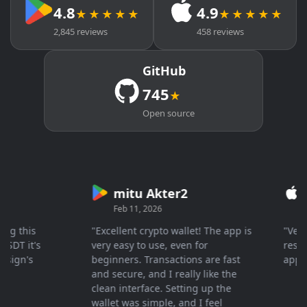
4.8
4.9
★★★★★
★★★★★
2,845 reviews
458 reviews
GitHub
745
★
Open source
mitu Akter2
Cry
Feb 11, 2026
Mar 
 this
"Excellent crypto wallet! The app is
"Very fa
 it's
very easy to use, even for
response
gn's
beginners. Transactions are fast
apprecia
and secure, and I really like the
clean interface. Setting up the
wallet was simple, and I feel