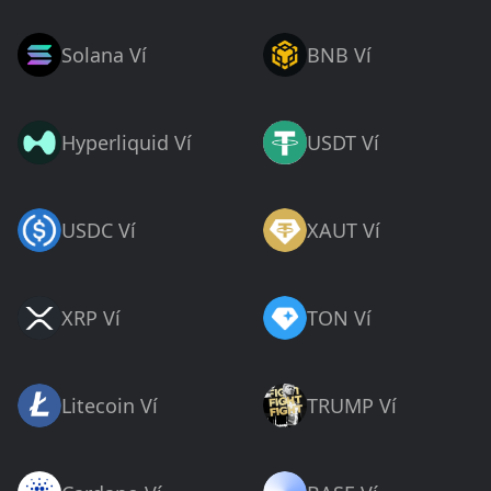
Solana Ví
BNB Ví
Hyperliquid Ví
USDT Ví
USDC Ví
XAUT Ví
XRP Ví
TON Ví
Litecoin Ví
TRUMP Ví