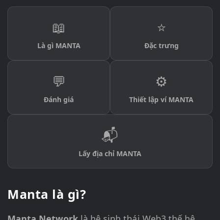
📖
⭐
Là gì MANTA
Đặc trưng
💬
⚙️
Đánh giá
Thiết lập ví MANTA
📬
Lấy địa chỉ MANTA
Manta là gì?
Manta Network
là hệ sinh thái Web3 thế hệ