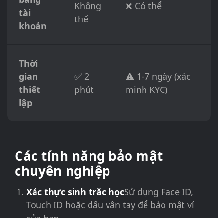
Không
❌ Có thể
tài
thể
khoản
Thời
gian
✅ 2
⚠️ 1-7 ngày (xác
thiết
phút
minh KYC)
lập
Các tính năng bảo mật
chuyên nghiệp
Xác thực sinh trắc học
Sử dụng Face ID,
Touch ID hoặc dấu vân tay để bảo mật ví