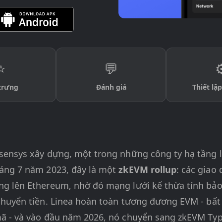
⭐
💬
⚙
trưng
Đánh giá
Thiết lập
ensys xây dựng, một trong những công ty hạ tầng lâ
háng 7 năm 2023, đây là một
zkEVM rollup
: các giao
g lên Ethereum, nhờ đó mạng lưới kế thừa tính bảo
chuyển tiền. Linea hoàn toàn tương đương EVM - bấ
ã - và vào đầu năm 2026, nó chuyển sang zkEVM Type