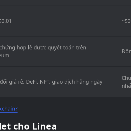
$0.01
~$0
chứng hợp lệ được quyết toán trên
Đồn
reum
Chu
đổi giá rẻ, DeFi, NFT, giao dịch hằng ngày
nhấ
kchain?
et cho Linea