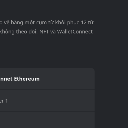
bảo vệ bằng một cụm từ khôi phục 12 từ
 không theo dõi. NFT và WalletConnect
innet Ethereum
er 1
H