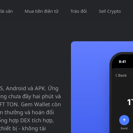
Tài sản
Mua tiền điện tử
Tráo đổi
Sell Crypto
OS, Android và APK. Ứng
ng chưa đầy hai phút và
NFT TON. Gem Wallet còn
n thưởng và hoán đổi
ng hợp DEX tích hợp,
hiết bị - không tài