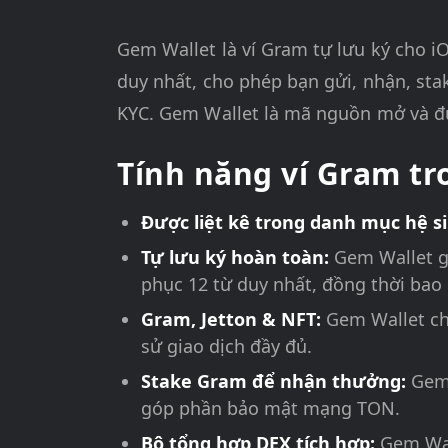
Gem Wallet là ví Gram tự lưu ký cho 
duy nhất, cho phép bạn gửi, nhận, sta
KYC. Gem Wallet là mã nguồn mở và đư
Tính năng ví Gram t
Được liệt kê trong danh mục hệ s
Tự lưu ký hoàn toàn:
Gem Wallet gi
phục 12 từ duy nhất, đồng thời bao
Gram, Jetton & NFT:
Gem Wallet ch
sử giao dịch đầy đủ.
Stake Gram để nhận thưởng:
Gem 
góp phần bảo mật mạng TON.
Bộ tổng hợp DEX tích hợp:
Gem Wall