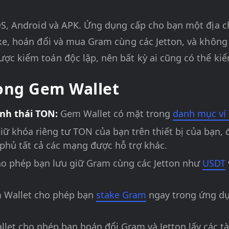
iOS, Android và APK. Ứng dụng cấp cho bạn một địa 
ke, hoán đổi và mua Gram cùng các Jetton, và không 
ợc kiểm toán độc lập, nên bất kỳ ai cũng có thể ki
rong Gem Wallet
inh thái TON:
Gem Wallet có mặt trong
danh mục ví 
ữ khóa riêng tư TON của bạn trên thiết bị của bạn,
 phủ tất cả các mạng được hỗ trợ khác.
o phép bạn lưu giữ Gram cùng các Jetton như
USDT
Wallet cho phép bạn
stake Gram
ngay trong ứng dụ
et cho phép bạn hoán đổi Gram và Jetton lấy các t