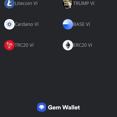
Litecoin Ví
TRUMP Ví
Cardano Ví
BASE Ví
TRC20 Ví
ERC20 Ví