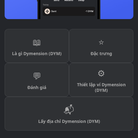
📖
⭐
Là gì Dymension (DYM)
Đặc trưng
⚙️
💬
Thiết lập ví Dymension
Đánh giá
(DYM)
📬
Lấy địa chỉ Dymension (DYM)