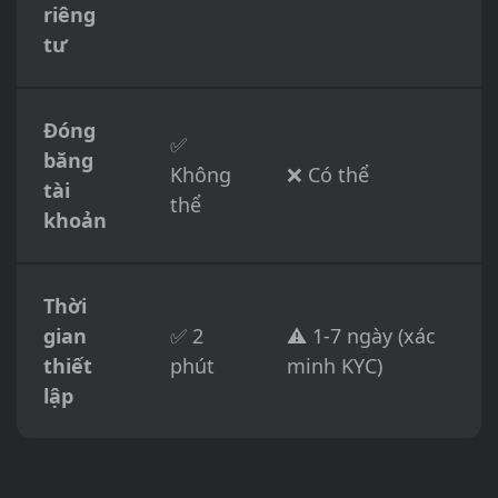
riêng
tư
Đóng
✅
băng
Không
❌ Có thể
tài
thể
khoản
Thời
gian
✅ 2
⚠️ 1-7 ngày (xác
thiết
phút
minh KYC)
lập