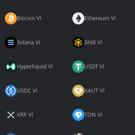
Bitcoin Ví
Ethereum Ví
Solana Ví
BNB Ví
Hyperliquid Ví
USDT Ví
USDC Ví
XAUT Ví
XRP Ví
TON Ví