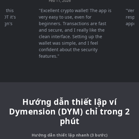
Feb 11, 2026
Mar 26
his
"Excellent crypto wallet! The app is
"Very fas
it's
very easy to use, even for
response 
n's
beginners. Transactions are fast
appreciat
and secure, and I really like the
clean interface. Setting up the
wallet was simple, and I feel
confident about the security
features."
Hướng dẫn thiết lập ví
Dymension (DYM) chỉ trong 2
phút
Hướng dẫn thiết lập nhanh (3 bước)