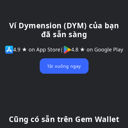
Ví Dymension (DYM) của bạn
đã sẵn sàng
4.9 ★ on App Store
|
4.8 ★ on Google Play
Tải xuống ngay
Cũng có sẵn trên Gem Wallet