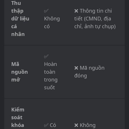
Thu
thập
✅
❌ Thông tin chi
dữ liệu
Không
tiết (CMND, địa
cá
có
chỉ, ảnh tự chụp)
nhân
✅
Mã
Hoàn
❌ Mã nguồn
nguồn
toàn
đóng
mở
trong
suốt
Kiểm
soát
khóa
✅ Có
❌ Không