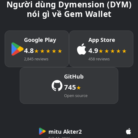
Người dùng Dymension (DYM)
nói gì về Gem Wallet
Google Play
App Store
4.8
4.9
★★★★★
★★★★★
2,845 reviews
458 reviews
GitHub
745
★
Open source
mitu Akter2
Cry