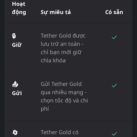
Hoạt
động
Sự miêu tả
Có sẵn
🔒
Tether Gold được
✓
lưu trữ an toàn -
Giữ
chỉ bạn mới giữ
chìa khóa
📤
Gửi Tether Gold
✓
qua nhiều mạng -
Gửi
chọn tốc độ và chi
phí
🔄
Tether Gold có
✓