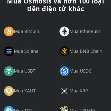
Mua Osmosis và hơn 100 loại
tiền điện tử khác
Mua Bitcoin
Mua Ethereum
Mua Solana
Mua BNB Chain
Mua USDT
Mua USDC
Mua XAUT
Mua XRP
Mua TON
Mua TRUMP