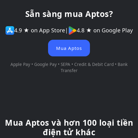
Sẵn sàng mua Aptos?
4.9 ★ on App Store
|
4.8 ★ on Google Play
Mua Aptos
Apple Pay • Google Pay • SEPA • Credit & Debit Card • Bank
Transfer
Mua Aptos và hơn 100 loại tiền
điện tử khác