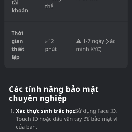
tài
thể
khoản
Thời
gian
✅ 2
⚠️ 1-7 ngày (xác
thiết
phút
minh KYC)
lập
Các tính năng bảo mật
chuyên nghiệp
Xác thực sinh trắc học
Sử dụng Face ID,
Touch ID hoặc dấu vân tay để bảo mật ví
của bạn.