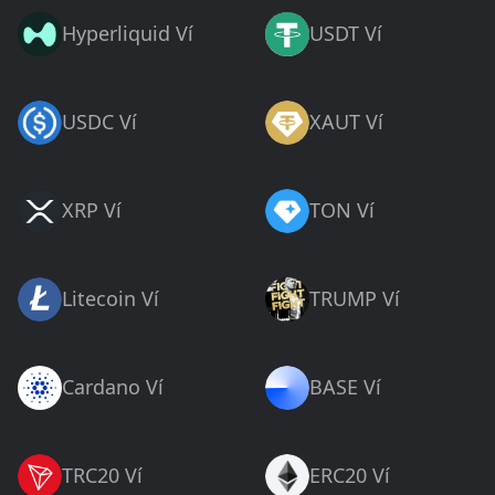
Hyperliquid Ví
USDT Ví
USDC Ví
XAUT Ví
XRP Ví
TON Ví
Litecoin Ví
TRUMP Ví
Cardano Ví
BASE Ví
TRC20 Ví
ERC20 Ví