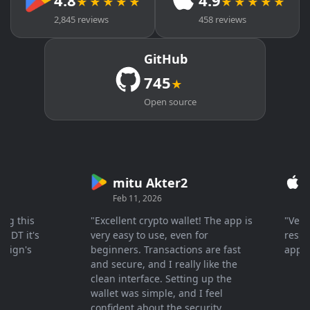
4.8
4.9
★★★★★
★★★★★
2,845 reviews
458 reviews
GitHub
745
★
Open source
mitu Akter2
Cry
Feb 11, 2026
Mar 2
this
"Excellent crypto wallet! The app is
"Very fas
 it's
very easy to use, even for
response 
n's
beginners. Transactions are fast
appreciat
and secure, and I really like the
clean interface. Setting up the
wallet was simple, and I feel
confident about the security