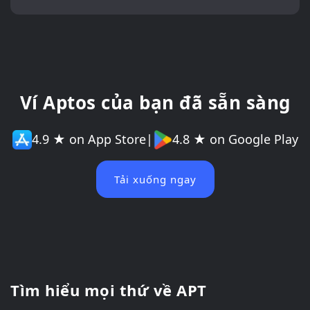
Ví Aptos của bạn đã sẵn sàng
4.9 ★ on App Store
|
4.8 ★ on Google Play
Tải xuống ngay
Tìm hiểu mọi thứ về APT