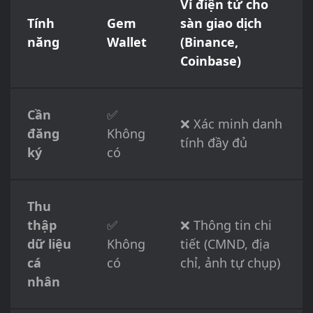
Ví điện tử cho
Tính
Gem
sàn giao dịch
năng
Wallet
(Binance,
Coinbase)
Cần
✅
❌ Xác minh danh
đăng
Không
tính đầy đủ
ký
có
Thu
thập
✅
❌ Thông tin chi
dữ liệu
Không
tiết (CMND, địa
cá
có
chỉ, ảnh tự chụp)
nhân