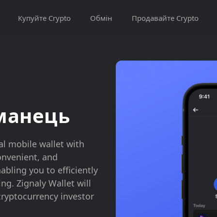
Купуйте Crypto
Обмін
Продавайте Crypto
аманець
ial mobile wallet with
onvenient, and
bling you to efficiently
g. Zignaly Wallet will
cryptocurrency investor