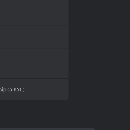
вірка KYC)