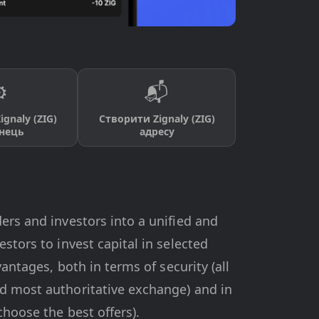
️
📬
gnaly (ZIG)
Створити Zignaly (ZIG)
нець
адресу
ers and investors into a unified and
stors to invest capital in selected
antages, both in terms of security (all
nd most authoritative exchange) and in
choose the best offers).