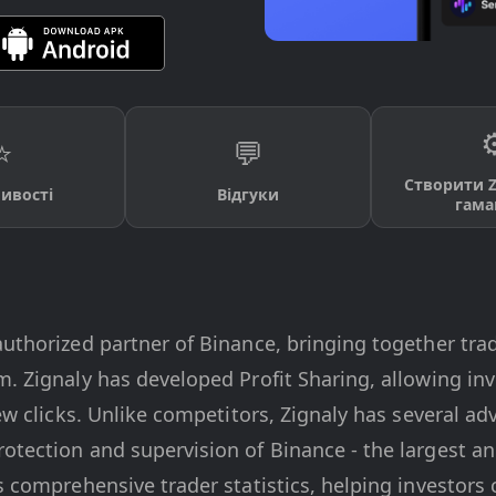
⚙
⭐
💬
Створити Zi
ивості
Відгуки
гама
authorized partner of Binance, bringing together trad
. Zignaly has developed Profit Sharing, allowing inve
few clicks. Unlike competitors, Zignaly has several adv
otection and supervision of Binance - the largest a
s comprehensive trader statistics, helping investors 