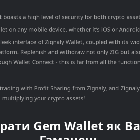
t boasts a high level of security for both crypto asse
et on any mobile device, whether it’s iOS or Android
eek interface of Zignaly Wallet, coupled with its wide
 platform. Replenish and withdraw not only ZIG but al
ugh Wallet Connect - this is far from all the functiona
trading with Profit Sharing from Zignaly, and Zignaly
 multiplying your crypto assets!
рати Gem Wallet як Ваш
Гаманець