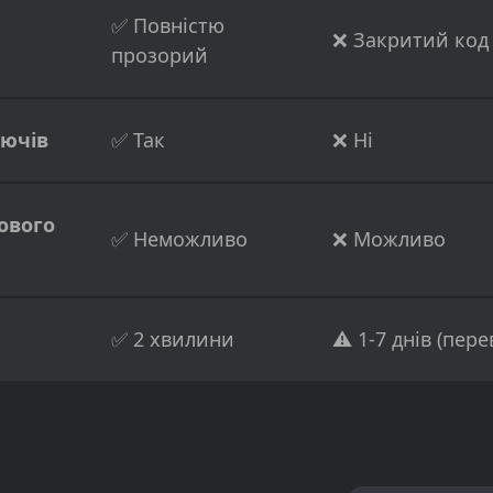
✅ Повністю
❌ Закритий код
прозорий
лючів
✅ Так
❌ Ні
ового
✅ Неможливо
❌ Можливо
✅ 2 хвилини
⚠️ 1-7 днів (пере