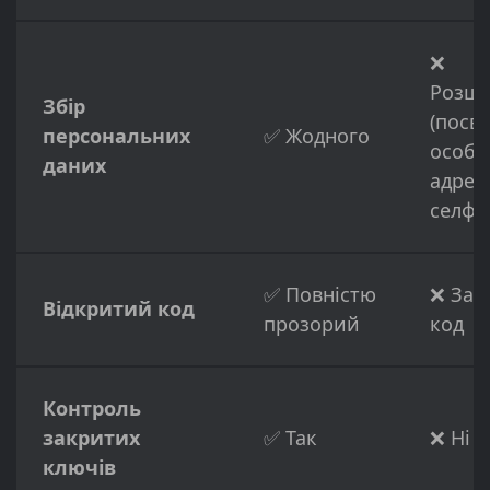
❌
Розш
Збір
(посв
персональних
✅ Жодного
особи
даних
адрес
селфі)
✅ Повністю
❌ Зак
Відкритий код
прозорий
код
Контроль
закритих
✅ Так
❌ Ні
ключів