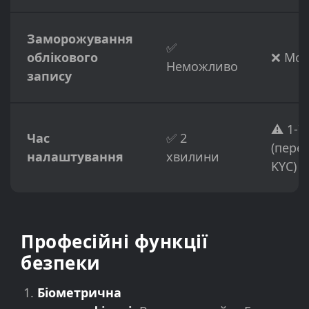
Заморожування
✅
облікового
❌ Мо
Неможливо
запису
⚠️ 1-7
Час
✅ 2
(пере
налаштування
хвилини
KYC)
Професійні функції
безпеки
Біометрична