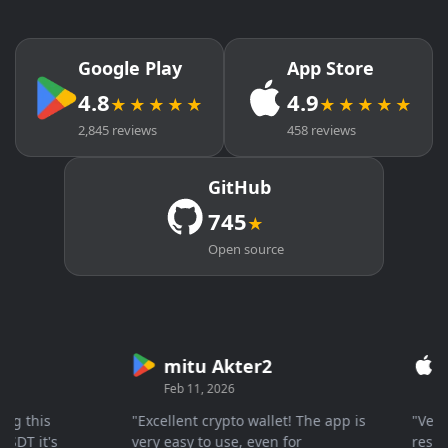
Google Play
App Store
4.8
4.9
★★★★★
★★★★★
2,845 reviews
458 reviews
GitHub
745
★
Open source
mitu Akter2
Cry
Feb 11, 2026
Mar 2
this
"Excellent crypto wallet! The app is
"Very fas
 it's
very easy to use, even for
response 