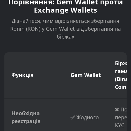
Порівняння: Gem Wallet проти
Exchange Wallets
Дізнайтеся, чим відрізняється зберігання
Ronin (RON) у Gem Wallet від зберігання на
біржах
Біржо
гаман
Функція
Gem Wallet
(Bina
Coinb
❌ Пов
Необхідна
✅ Жодного
перев
реєстрація
KYC