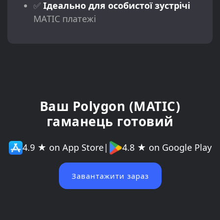
✅
Ідеально для особистої зустрічі
MATIC платежі
Ваш Polygon (MATIC)
гаманець готовий
4.9 ★ on App Store
|
4.8 ★ on Google Play
Завантажити зараз