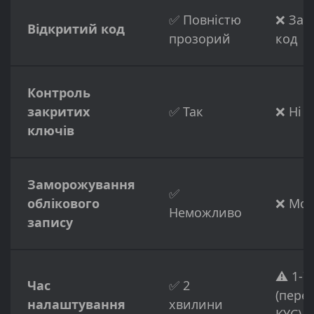
✅ Повністю
❌ Зак
Відкритий код
прозорий
код
Контроль
закритих
✅ Так
❌ Ні
ключів
Заморожування
✅
облікового
❌ Мо
Неможливо
запису
⚠️ 1-7
Час
✅ 2
(пере
налаштування
хвилини