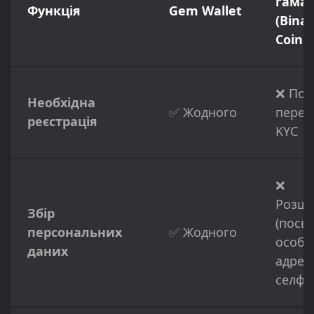
гаман
Функція
Gem Wallet
(Bina
Coinb
❌ Пов
Необхідна
✅ Жодного
перев
реєстрація
KYC
❌
Розш
Збір
(посв
персональних
✅ Жодного
особи
даних
адрес
селфі)