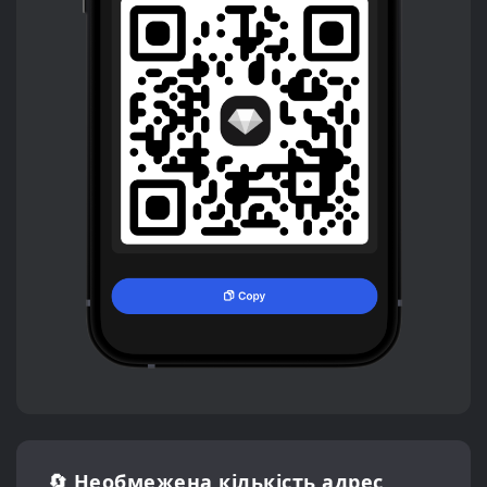
🔄 Необмежена кількість адрес