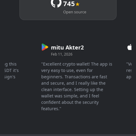
745
★
Open source
mitu Akter2
Cr
Feb 11, 2026
Mar 
 this
"Excellent crypto wallet! The app is
"Very fa
T it's
very easy to use, even for
response
gn's
beginners. Transactions are fast
apprecia
and secure, and I really like the
clean interface. Setting up the
wallet was simple, and I feel
confident about the security
features."