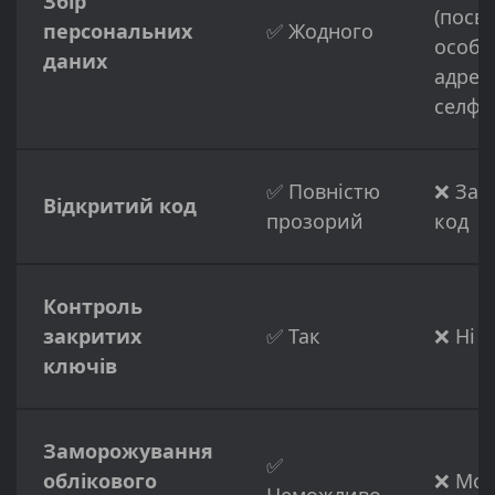
Збір
(посв
персональних
✅ Жодного
особи
даних
адрес
селфі)
✅ Повністю
❌ Зак
Відкритий код
прозорий
код
Контроль
закритих
✅ Так
❌ Ні
ключів
Заморожування
✅
облікового
❌ Мо