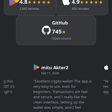
4.8
4.9
★★★★★
★★★★★
2,845 reviews
458 reviews
GitHub
745
★
Open source
mitu Akter2
Cry
Feb 11, 2026
Mar 
 this
"Excellent crypto wallet! The app is
"Very fa
 it's
very easy to use, even for
response
gn's
beginners. Transactions are fast
apprecia
and secure, and I really like the
clean interface. Setting up the
wallet was simple, and I feel