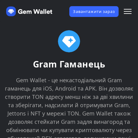
Завантажити зараз
Gram Гаманець
Gem Wallet - це некастодіальний Gram
гаманець для iOS, Android та APK. Він дозволяє
створити TON адресу менш ніж за дві хвилини
та зберігати, надсилати й отримувати Gram,
Jettons і NFT у мережі TON. Gem Wallet також
дозволяє стейкати Gram задля винагород та
обмінювати чи купувати криптовалюту через