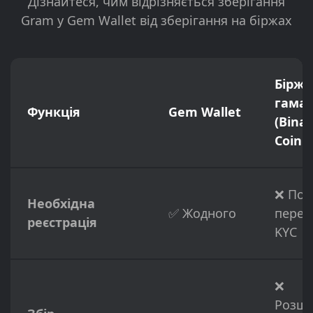
Дізнайтеся, чим відрізняється зберігання
Gram у Gem Wallet від зберігання на біржах
Біржо
гаман
Функція
Gem Wallet
(Bina
Coinb
❌ Пов
Необхідна
✅ Жодного
перев
реєстрація
KYC
❌
Розш