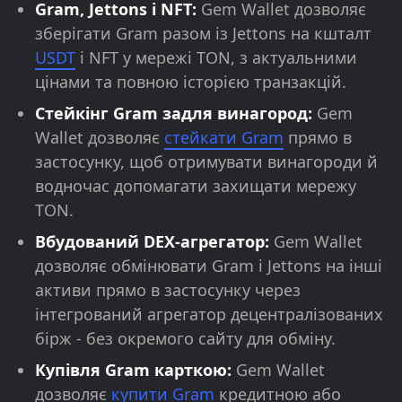
Gram, Jettons і NFT:
Gem Wallet дозволяє
зберігати Gram разом із Jettons на кшталт
USDT
і NFT у мережі TON, з актуальними
цінами та повною історією транзакцій.
Стейкінг Gram задля винагород:
Gem
Wallet дозволяє
стейкати Gram
прямо в
застосунку, щоб отримувати винагороди й
водночас допомагати захищати мережу
TON.
Вбудований DEX-агрегатор:
Gem Wallet
дозволяє обмінювати Gram і Jettons на інші
активи прямо в застосунку через
інтегрований агрегатор децентралізованих
бірж - без окремого сайту для обміну.
Купівля Gram карткою:
Gem Wallet
дозволяє
купити Gram
кредитною або