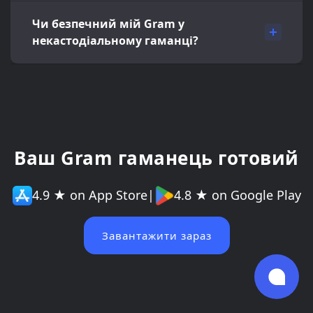
Чи безпечний мій Gram у
некастодіальному гаманці?
Ваш Gram гаманець готовий
4.9 ★ on App Store
|
4.8 ★ on Google Play
Завантажити зараз