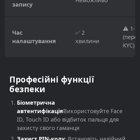
Неможливо
запису
⚠️ 1-7
Час
✅ 2
(пере
налаштування
хвилини
KYC)
Професійні функції
безпеки
Біометрична
автентифікація
Використовуйте Face
ID, Touch ID або відбиток пальця для
захисту свого гаманця
Захист PIN-коду
: Встановіть надійний