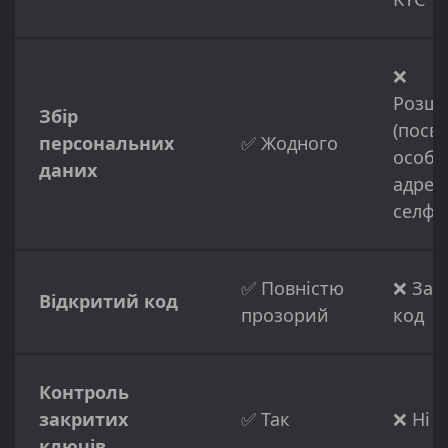
❌
Розш
Збір
(посв
персональних
✅ Жодного
особи
даних
адрес
селфі)
✅ Повністю
❌ Зак
Відкритий код
прозорий
код
Контроль
закритих
✅ Так
❌ Ні
ключів