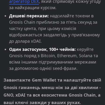
агрегатор DEX
, який спрямовує кожну угоду
за найкращим курсом.
Дешеві перекази:
надсилайте токени в
Gnosis Chain приблизно за п'ять секунд за
частку цента, при цьому комісія
відображається заздалегідь у прив'язаному
до долара xDAI.
Один застосунок, 100+ чейнів:
керуйте
Gnosis поряд з Bitcoin, Ethereum, Solana та
всіма іншими підтримуваними мережами
за допомогою однієї seed-фрази.
Завантажте Gem Wallet та налаштуйте свій
Gnosis гаманець менш ніж за дві хвилини -
GNO, xDAI та вся екосистема Gnosis Chain, а
ваші ключі завжди у ваших руках.