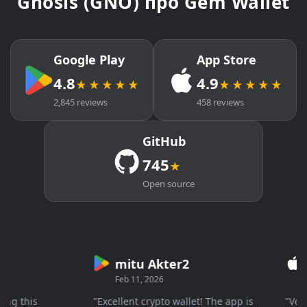
Gnosis (GNO) про Gem Wallet
Google Play
App Store
4.8
4.9
★★★★★
★★★★★
2,845 reviews
458 reviews
GitHub
745
★
Open source
mitu Akter2
Cr
Feb 11, 2026
Mar 
 this
"Excellent crypto wallet! The app is
"Very fa