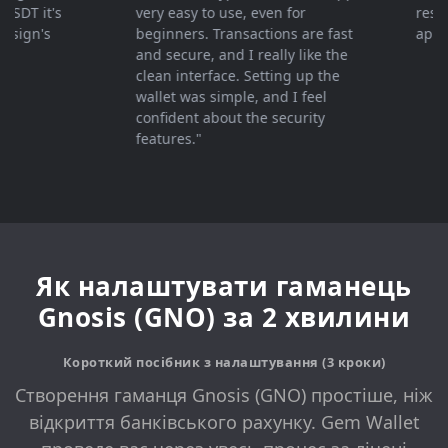
T it's
very easy to use, even for
response
gn's
beginners. Transactions are fast
apprecia
and secure, and I really like the
clean interface. Setting up the
wallet was simple, and I feel
confident about the security
features."
Як налаштувати гаманець
Gnosis (GNO) за 2 хвилини
Короткий посібник з налаштування (3 кроки)
Створення гаманця Gnosis (GNO) простіше, ніж
відкриття банківського рахунку. Gem Wallet