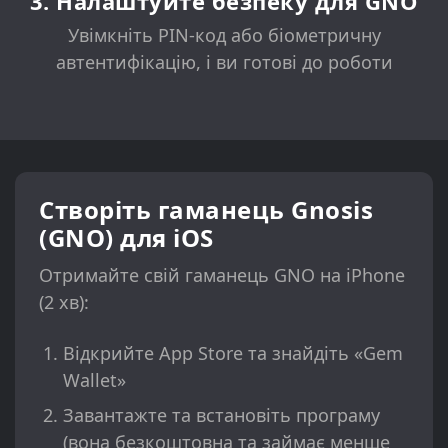
3. Налаштуйте безпеку для GNO
Увімкніть PIN-код або біометричну
автентифікацію, і ви готові до роботи
Створіть гаманець Gnosis
(GNO) для iOS
Отримайте свій гаманець GNO на iPhone
(2 хв):
Відкрийте App Store та знайдіть «Gem
Wallet»
Завантажте та встановіть програму
(вона безкоштовна та займає менше