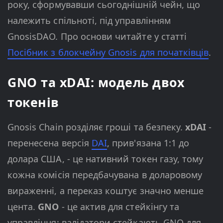
року, сформувавши сьогоднішній чейн, що
належить спільноті, під управлінням
GnosisDAO. Про основи читайте у статті
Посібник з блокчейну Gnosis для початківців
.
GNO та xDAI: модель двох
токенів
Gnosis Chain розділяє гроші та безпеку.
xDAI
-
перенесена версія
DAI
, прив'язана 1:1 до
долара США, - це нативний токен газу, тому
кожна комісія передбачувана в доларовому
вираженні, а переказ коштує значно менше
цента.
GNO
- це актив для стейкінгу та
управління: валідатори стейкають GNO для