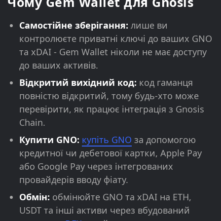
Чому Gem Wallet для Gnosis
Самостійне зберігання:
лише ви
контролюєте приватні ключі до ваших GNO
та xDAI - Gem Wallet ніколи не має доступу
до ваших активів.
Відкритий вихідний код:
код гаманця
повністю відкритий, тому будь-хто може
перевірити, як працює інтеграція з Gnosis
Chain.
Купити GNO:
купіть GNO
за допомогою
кредитної чи дебетової картки, Apple Pay
або Google Pay через інтегрованих
провайдерів вводу фіату.
Обмін:
обмінюйте GNO та xDAI на ETH,
USDT та інші активи через вбудований