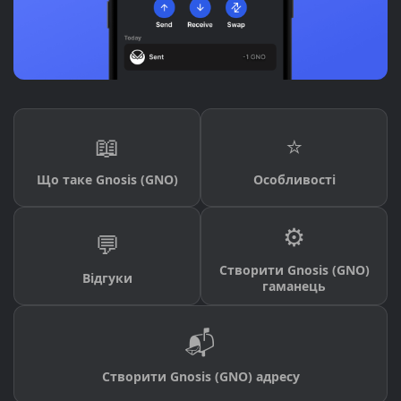
📖
⭐
Що таке Gnosis (GNO)
Особливості
⚙️
💬
Створити Gnosis (GNO)
Відгуки
гаманець
📬
Створити Gnosis (GNO) адресу