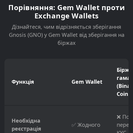
Порівняння: Gem Wallet проти
Exchange Wallets
Дізнайтеся, чим відрізняється зберігання
Gnosis (GNO) у Gem Wallet від зберігання на
біржах
Біржо
гаман
Функція
Gem Wallet
(Bina
Coinb
❌ Пов
Необхідна
✅ Жодного
перев
реєстрація
KYC