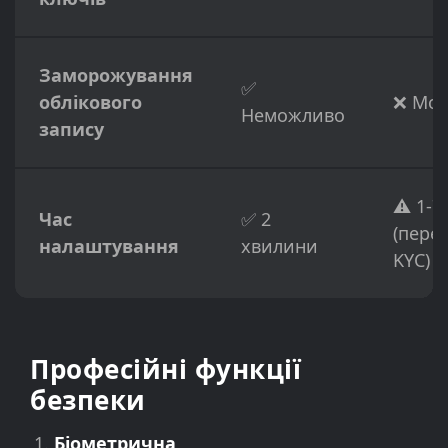
Заморожування
✅
облікового
❌ Мо
Неможливо
запису
⚠️ 1-7
Час
✅ 2
(пере
налаштування
хвилини
KYC)
Професійні функції
безпеки
Біометрична