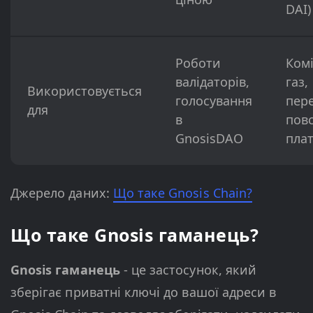
DAI)
Роботи
Комі
валідаторів,
газ,
Використовується
голосування
пере
для
в
пов
GnosisDAO
пла
Джерело даних:
Що таке Gnosis Chain?
Що таке Gnosis гаманець?
Gnosis гаманець
- це застосунок, який
зберігає приватні ключі до вашої адреси в