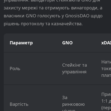
захисту мережі та отримують винагороди, а
власники GNO голосують у GnosisDAO щодо
рішень протоколу та казначейства.
Параметр
GNO
xDA
Нат
Стейкінг та
Роль
токе
управління
пла
При
За
1:1 
Вартість
ринковою
(пе
ціною