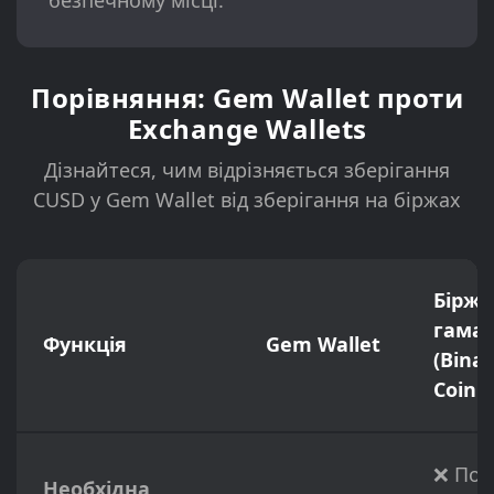
безпечному місці.
Порівняння: Gem Wallet проти
Exchange Wallets
Дізнайтеся, чим відрізняється зберігання
CUSD у Gem Wallet від зберігання на біржах
Біржо
гаман
Функція
Gem Wallet
(Bina
Coinb
❌ Пов
Необхідна