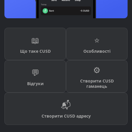
📖
⭐
Що таке CUSD
Особливості
⚙️
💬
Створити CUSD
Відгуки
гаманець
📬
Створити CUSD адресу