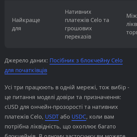
Нативних
Між
Найкраще
платежів Celo та
лікв
для
грошових
торг
переказів
Джерело даних:
Посібник з блокчейну Celo
для початківців
Усі три працюють в одній мережі, тож вибір -
це питання моделі довіри та призначення:
cUSD для ончейн-прозорості та нативних
платежів Celo,
USDT
або
USDC
, коли вам
потрібна ліквідність, що охоплює багато
блокчейнів. В одному застосунку ви можете