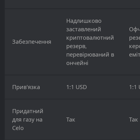
Надлишково
заставлений
Офч
криптовалютний
рез
Забезпечення
резерв,
кер
перевірюваний в
емі
ончейні
Прив'язка
1:1 USD
1:1
Придатний
для газу на
Так
Так
Celo