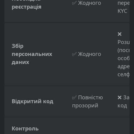
✅ Жодного
перев
реєстрація
KYC
❌
Розш
Збір
(посв
персональних
✅ Жодного
особи
даних
адрес
селфі)
✅ Повністю
❌ Зак
Відкритий код
прозорий
код
Контроль