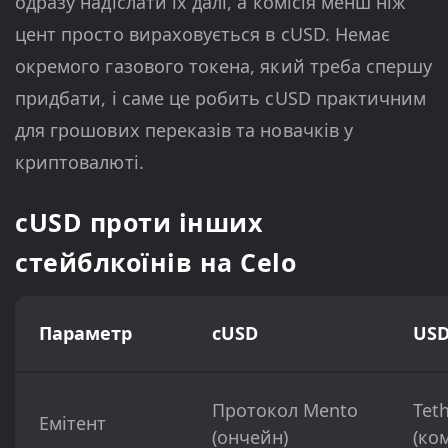
одразу надіслати їх далі, а комісія менш ніж
цент просто вираховується в cUSD. Немає
окремого газового токена, який треба спершу
придбати, і саме це робить cUSD практичним
для грошових переказів та новачків у
криптовалюті.
cUSD проти інших
стейблкоїнів на Celo
Параметр
cUSD
USD
Протокол Mento
Teth
Емітент
(ончейн)
(ком