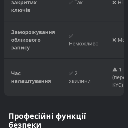
закритих
✅ Так
❌ Ні
ключів
Заморожування
✅
облікового
❌ Мо
Неможливо
запису
⚠️ 1-7
Час
✅ 2
(пере
налаштування
хвилини
KYC)
Професійні функції
безпеки