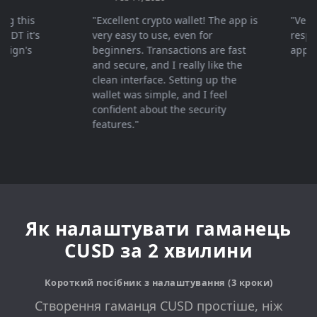
this
"Excellent crypto wallet! The app is
"Very fas
 it's
very easy to use, even for
response 
n's
beginners. Transactions are fast
apprecia
and secure, and I really like the
clean interface. Setting up the
wallet was simple, and I feel
confident about the security
features."
Як налаштувати гаманець
CUSD за 2 хвилини
Короткий посібник з налаштування (3 кроки)
Створення гаманця CUSD простіше, ніж