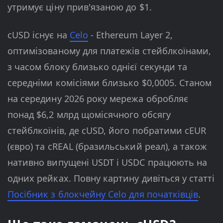
утримує ціну прив'язаною до $1.
cUSD існує на
Celo
- Ethereum Layer 2,
оптимізованому для платежів стейблкоїнами,
з часом блоку близько однієї секунди та
середніми комісіями близько $0,0005. Станом
на середину 2026 року мережа обробляє
понад $6,2 млрд щомісячного обсягу
стейблкоїнів, де cUSD, його побратими cEUR
(євро) та cREAL (бразильський реал), а також
нативно випущені USDT і USDC працюють на
одних рейках. Повну картину дивіться у статті
Посібник з блокчейну Celo для початківців
.