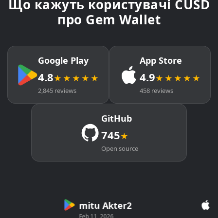
Що кажуть користувачі CUSD
про Gem Wallet
Google Play
App Store
4.8
4.9
★★★★★
★★★★★
2,845 reviews
458 reviews
GitHub
745
★
Open source
mitu Akter2
Cry
Feb 11, 2026
Mar 2