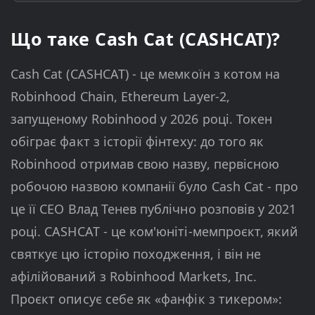
Що таке Cash Cat (CASHCAT)?
Cash Cat (CASHCAT) - це мемкоїн з котом на
Robinhood Chain, Ethereum Layer-2,
запущеному Robinhood у 2026 році. Токен
обіграє факт з історії фінтеху: до того як
Robinhood отримав свою назву, первісною
робочою назвою компанії було Cash Cat - про
це її CEO Влад Тенев публічно розповів у 2021
році. CASHCAT - це ком'юніті-мемпроєкт, який
святкує цю історію походження, і він не
афілійований з Robinhood Markets, Inc.
Проєкт описує себе як «фанфік з тикером»: