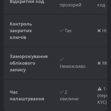
Відкритий код
прозорий
код
Контроль
закритих
✅ Так
❌ Ні
ключів
Заморожування
✅
облікового
❌ Мо
Неможливо
запису
⚠️ 1-7
Час
✅ 2
(пере
налаштування
хвилини
KYC)