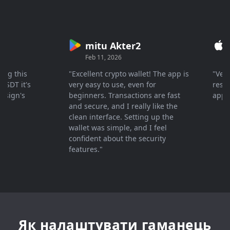
mitu Akter2
Cr
Feb 11, 2026
Mar 
 this
"Excellent crypto wallet! The app is
"Very fa
T it's
very easy to use, even for
response
gn's
beginners. Transactions are fast
apprecia
and secure, and I really like the
clean interface. Setting up the
wallet was simple, and I feel
confident about the security
features."
Як налаштувати гаманець