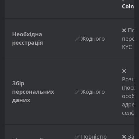
Coinb
❌ Пов
Необхідна
✅ Жодного
перев
реєстрація
KYC
❌
Розш
Збір
(посв
персональних
✅ Жодного
особи
даних
адрес
селфі)
✅ Повністю
❌ Зак