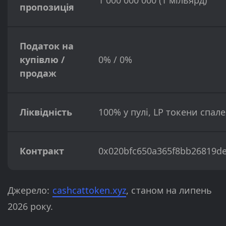
1 000 000 000 (1 мільярд)
пропозиція
Податок на
купівлю /
0% / 0%
продаж
Ліквідність
100% у пулі, LP токени спале
Контракт
0x020bfc650a365f8bb26819d
Джерело:
cashcattoken.xyz
, станом на липень
2026 року.