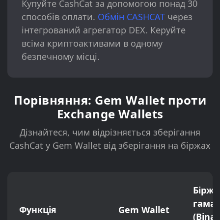
Купуйте CashCat за допомогою понад 30
способів оплати.
Обмін CASHCAT
через
інтегрований агрегатор DEX. Керуйте
всіма криптоактивами в одному
безпечному місці.
Порівняння: Gem Wallet проти
Exchange Wallets
Дізнайтеся, чим відрізняється зберігання
CashCat у Gem Wallet від зберігання на біржах
Біржо
гаман
Функція
Gem Wallet
(Bina