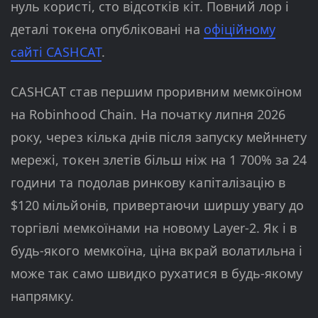
нуль користі, сто відсотків кіт. Повний лор і
деталі токена опубліковані на
офіційному
сайті CASHCAT
.
CASHCAT став першим проривним мемкоїном
на Robinhood Chain. На початку липня 2026
року, через кілька днів після запуску мейннету
мережі, токен злетів більш ніж на 1 700% за 24
години та подолав ринкову капіталізацію в
$120 мільйонів, привертаючи ширшу увагу до
торгівлі мемкоїнами на новому Layer-2. Як і в
будь-якого мемкоїна, ціна вкрай волатильна і
може так само швидко рухатися в будь-якому
напрямку.