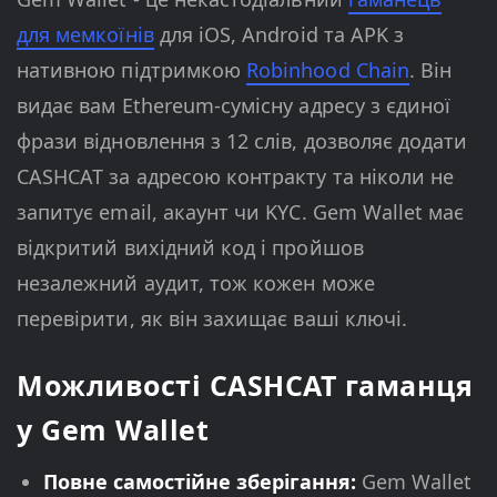
для мемкоїнів
для iOS, Android та APK з
нативною підтримкою
Robinhood Chain
. Він
видає вам Ethereum-сумісну адресу з єдиної
фрази відновлення з 12 слів, дозволяє додати
CASHCAT за адресою контракту та ніколи не
запитує email, акаунт чи KYC. Gem Wallet має
відкритий вихідний код і пройшов
незалежний аудит, тож кожен може
перевірити, як він захищає ваші ключі.
Можливості CASHCAT гаманця
у Gem Wallet
Повне самостійне зберігання:
Gem Wallet