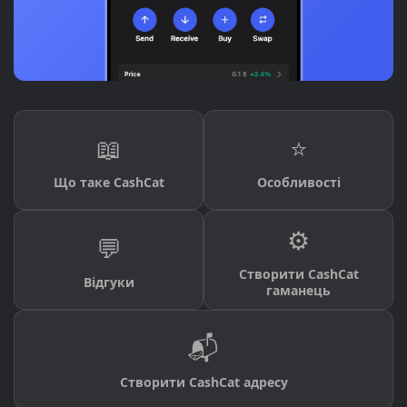
📖
⭐
Що таке CashCat
Особливості
⚙️
💬
Створити CashCat
Відгуки
гаманець
📬
Створити CashCat адресу