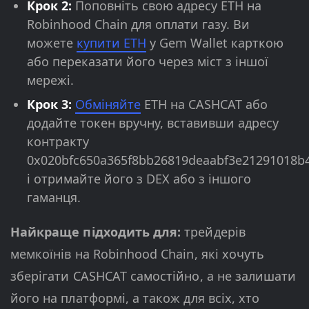
Крок 2:
Поповніть свою адресу ETH на
Robinhood Chain для оплати газу. Ви
можете
купити ETH
у Gem Wallet карткою
або переказати його через міст з іншої
мережі.
Крок 3:
Обміняйте
ETH на CASHCAT або
додайте токен вручну, вставивши адресу
контракту
0x020bfc650a365f8bb26819deaabf3e21291018b4
і отримайте його з DEX або з іншого
гаманця.
Найкраще підходить для:
трейдерів
мемкоїнів на Robinhood Chain, які хочуть
зберігати CASHCAT самостійно, а не залишати
його на платформі, а також для всіх, хто