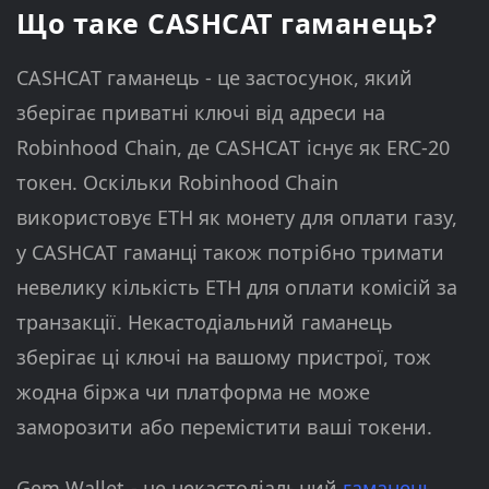
Що таке CASHCAT гаманець?
CASHCAT гаманець - це застосунок, який
зберігає приватні ключі від адреси на
Robinhood Chain, де CASHCAT існує як ERC-20
токен. Оскільки Robinhood Chain
використовує ETH як монету для оплати газу,
у CASHCAT гаманці також потрібно тримати
невелику кількість ETH для оплати комісій за
транзакції. Некастодіальний гаманець
зберігає ці ключі на вашому пристрої, тож
жодна біржа чи платформа не може
заморозити або перемістити ваші токени.
Gem Wallet - це некастодіальний
гаманець