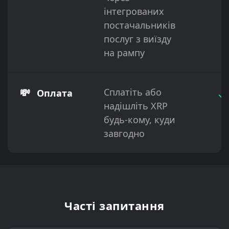
інтегрованих
постачальників
послуг з виїзду
на рампу
💸
Сплатіть або
✓
Оплата
надішліть XRP
будь-кому, куди
завгодно
Часті запитання