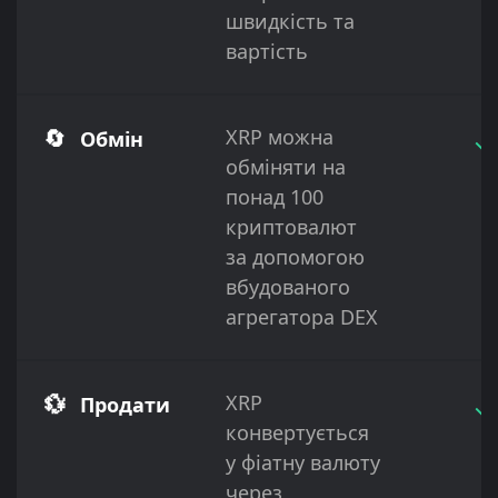
швидкість та
вартість
🔄
XRP можна
✓
Обмін
обміняти на
понад 100
криптовалют
за допомогою
вбудованого
агрегатора DEX
💱
XRP
✓
Продати
конвертується
у фіатну валюту
через