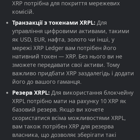
XRP потрібна для покриття мережевих
комісій.
Транзакції з токенами XRPL:
Для
управління цифровими активами, такими
як USD, EUR, нафта, золото чи інші, у
мережі XRP Ledger вам потрібен його
нативний токен — XRP. Без нього ви не
зможете передавати свої активи. Тому
важливо придбати XRP заздалегідь і додати
його до вашого гаманця.
Резерв XRPL:
Для використання блокчейну
XRPL потрібно мати на рахунку 10 XRP як
базовий резерв. Якщо ви хочете
скористатися всіма можливостями XRPL,
вам також потрібен XRP для резерва
власника, що дозволяє зберігати такі