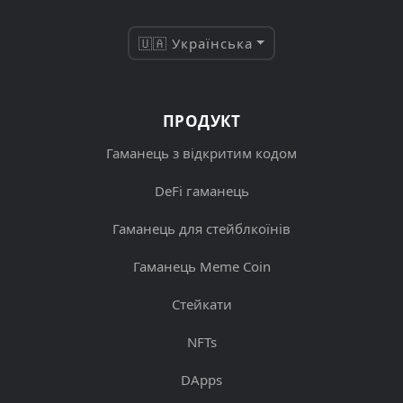
🇺🇦 Українська
ПРОДУКТ
Гаманець з відкритим кодом
DeFi гаманець
Гаманець для стейблкоїнів
Гаманець Meme Coin
Стейкати
NFTs
DApps