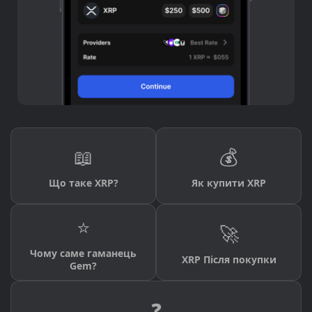
📖
💰
Що таке XRP?
Як купити XRP
⭐
🚀
Чому саме гаманець
XRP Після покупки
Gem?
❓