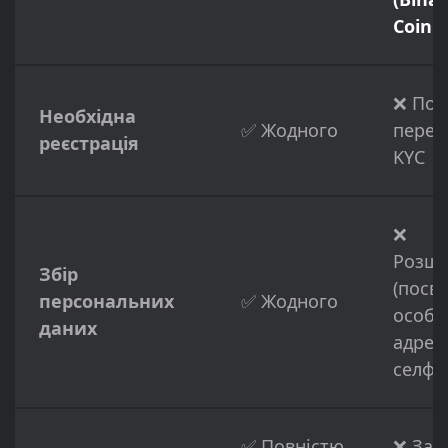
Coinb
❌ Пов
Необхідна
✅ Жодного
перев
реєстрація
KYC
❌
Розш
Збір
(посв
персональних
✅ Жодного
особи
даних
адрес
селфі)
✅ Повністю
❌ Зак