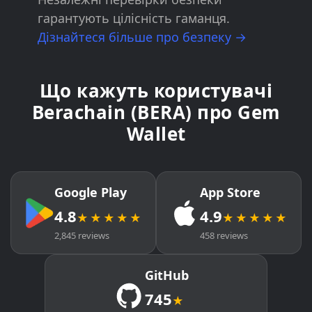
гарантують цілісність гаманця.
Дізнайтеся більше про безпеку →
Що кажуть користувачі
Berachain (BERA) про Gem
Wallet
Google Play
App Store
4.8
4.9
★★★★★
★★★★★
2,845 reviews
458 reviews
GitHub
745
★