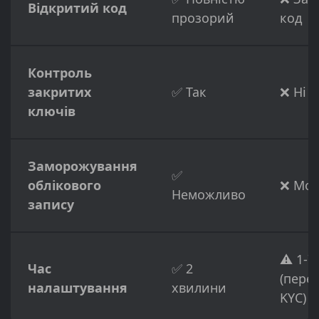
Відкритий код
прозорий
код
Контроль
закритих
✅ Так
❌ Ні
ключів
Заморожування
✅
облікового
❌ Мо
Неможливо
запису
⚠️ 1-7
Час
✅ 2
(пере
налаштування
хвилини
KYC)