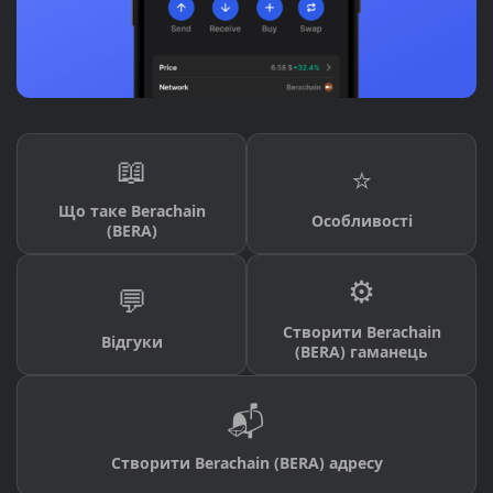
📖
⭐
Що таке Berachain
Особливості
(BERA)
⚙️
💬
Створити Berachain
Відгуки
(BERA) гаманець
📬
Створити Berachain (BERA) адресу