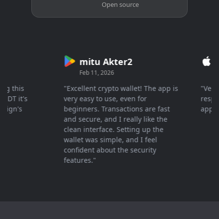
Open source
mitu Akter2
Cry
Feb 11, 2026
Mar 2
this
"Excellent crypto wallet! The app is
"Very fas
 it's
very easy to use, even for
response 
n's
beginners. Transactions are fast
apprecia
and secure, and I really like the
clean interface. Setting up the
wallet was simple, and I feel
confident about the security
features."