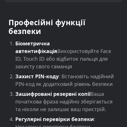
Професійні функції
безпеки
Біометрична
автентифікація
Використовуйте Face
ID, Touch ID або відбиток пальця для
захисту свого гаманця
Захист PIN-коду
: Встановіть надійний
PIN-код як додатковий рівень безпеки
Зашифровані резервні копії
Ваша
початкова фраза надійно зберігається
та ніколи не залишає ваш пристрій.
Регулярні перевірки безпеки
:
Незалежні перевірки безпеки