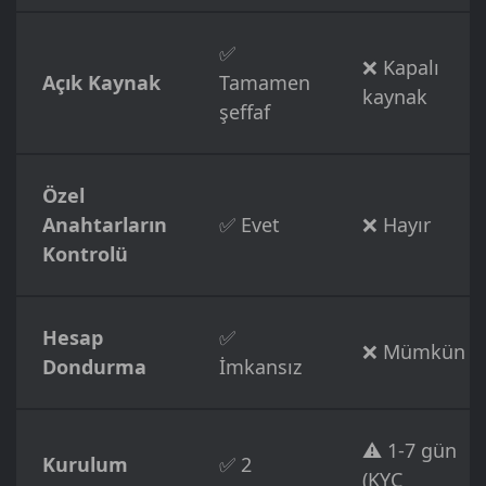
✅
❌ Kapalı
Açık Kaynak
Tamamen
kaynak
şeffaf
Özel
Anahtarların
✅ Evet
❌ Hayır
Kontrolü
Hesap
✅
❌ Mümkün
Dondurma
İmkansız
⚠️ 1-7 gün
Kurulum
✅ 2
(KYC