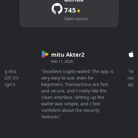
745
★
Open source
mitu Akter2
Cry
Feb 11, 2026
Mar 
 this
"Excellent crypto wallet! The app is
"Very fa
 it's
very easy to use, even for
response
gn's
beginners. Transactions are fast
apprecia
and secure, and I really like the
clean interface. Setting up the
wallet was simple, and I feel
confident about the security
features."