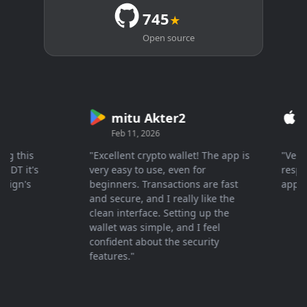
745
★
Open source
mitu Akter2
Cry
Feb 11, 2026
Mar 2
this
"Excellent crypto wallet! The app is
"Very fas
 it's
very easy to use, even for
response 
n's
beginners. Transactions are fast
appreciat
and secure, and I really like the
clean interface. Setting up the
wallet was simple, and I feel
confident about the security
features."