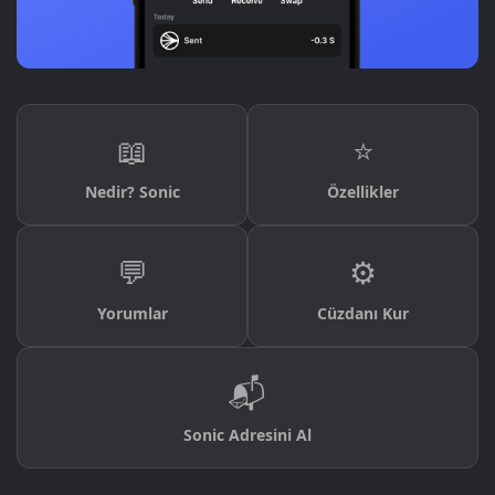
📖
⭐
Nedir? Sonic
Özellikler
💬
⚙️
Yorumlar
Cüzdanı Kur
📬
Sonic Adresini Al