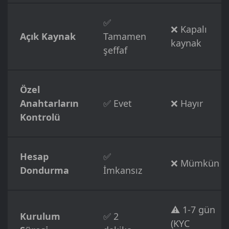
✅
❌ Kapalı
Açık Kaynak
Tamamen
kaynak
şeffaf
Özel
Anahtarların
✅ Evet
❌ Hayır
Kontrolü
Hesap
✅
❌ Mümkün
Dondurma
İmkansız
⚠️ 1-7 gün
Kurulum
✅ 2
(KYC