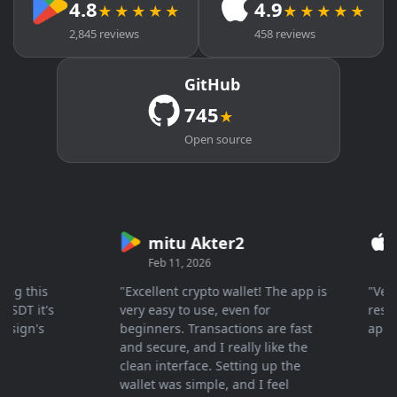
4.8
4.9
★★★★★
★★★★★
2,845 reviews
458 reviews
GitHub
745
★
Open source
mitu Akter2
Cr
Feb 11, 2026
Mar 
 this
"Excellent crypto wallet! The app is
"Very fa
T it's
very easy to use, even for
response
gn's
beginners. Transactions are fast
apprecia
and secure, and I really like the
clean interface. Setting up the
wallet was simple, and I feel