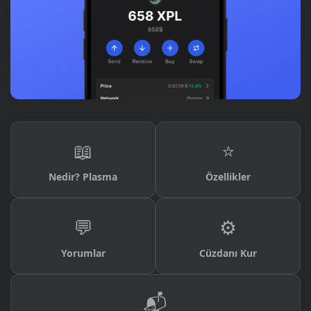
📖
⭐
Nedir? Plasma
Özellikler
💬
⚙️
Yorumlar
Cüzdanı Kur
📬