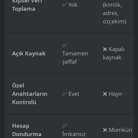
Kişisel Veri
✅ Yok
(kimlik,
Toplama
adres,
özçekim)
✅
❌ Kapalı
Açık Kaynak
Tamamen
kaynak
şeffaf
Özel
Anahtarların
✅ Evet
❌ Hayır
Kontrolü
Hesap
✅
❌ Mümkün
Dondurma
İmkansız