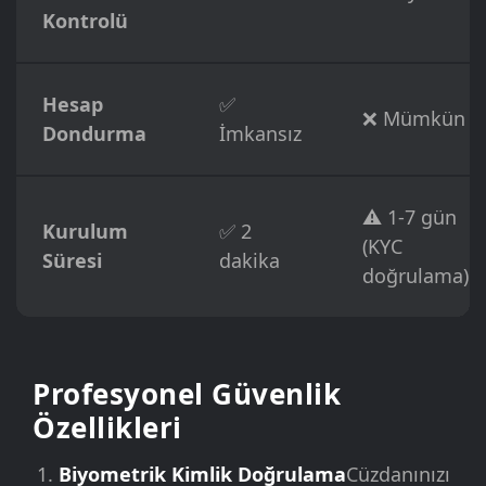
Kontrolü
Hesap
✅
❌ Mümkün
Dondurma
İmkansız
⚠️ 1-7 gün
Kurulum
✅ 2
(KYC
Süresi
dakika
doğrulama)
Profesyonel Güvenlik
Özellikleri
Biyometrik Kimlik Doğrulama
Cüzdanınızı