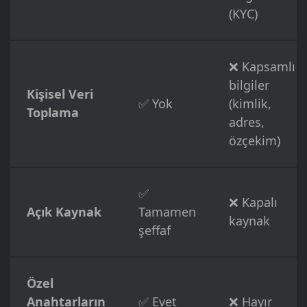
(KYC)
❌ Kapsamlı
bilgiler
Kişisel Veri
✅ Yok
(kimlik,
Toplama
adres,
özçekim)
✅
❌ Kapalı
Açık Kaynak
Tamamen
kaynak
şeffaf
Özel
Anahtarların
✅ Evet
❌ Hayır