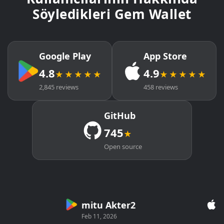
Söyledikleri Gem Wallet
Google Play
App Store
4.8
4.9
★★★★★
★★★★★
2,845 reviews
458 reviews
GitHub
745
★
Open source
mitu Akter2
Cr
Feb 11, 2026
Mar 