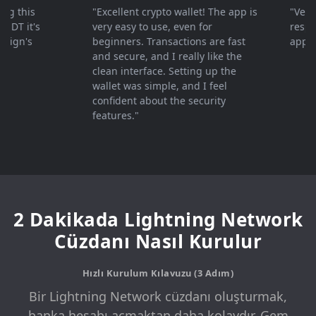
 this
"Excellent crypto wallet! The app is
"Very fa
T it's
very easy to use, even for
response
gn's
beginners. Transactions are fast
apprecia
and secure, and I really like the
clean interface. Setting up the
wallet was simple, and I feel
confident about the security
features."
2 Dakikada Lightning Network
Cüzdanı Nasıl Kurulur
Hızlı Kurulum Kılavuzu (3 Adım)
Bir Lightning Network cüzdanı oluşturmak,
banka hesabı açmaktan daha kolaydır. Gem