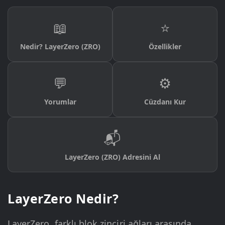
📖
⭐
Nedir? LayerZero (ZRO)
Özellikler
💬
⚙️
Yorumlar
Cüzdanı Kur
📬
LayerZero (ZRO) Adresini Al
LayerZero Nedir?
LayerZero, farklı blok zinciri ağları arasında