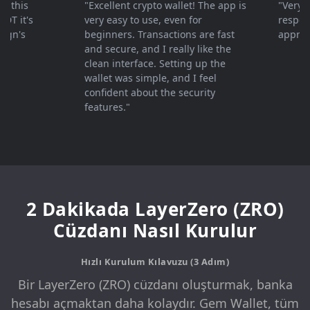
his
"Excellent crypto wallet! The app is
"Very fast
it's
very easy to use, even for
response ,
's
beginners. Transactions are fast
appreciat
and secure, and I really like the
clean interface. Setting up the
wallet was simple, and I feel
confident about the security
features."
2 Dakikada LayerZero (ZRO)
Cüzdanı Nasıl Kurulur
Hızlı Kurulum Kılavuzu (3 Adım)
Bir LayerZero (ZRO) cüzdanı oluşturmak, banka
hesabı açmaktan daha kolaydır. Gem Wallet, tüm