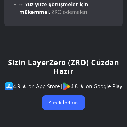
✅
Yüz yüze görüşmeler için
mükemmel.
ZRO ödemeleri
Sizin LayerZero (ZRO) Cüzdan
Hazır
4.9 ★ on App Store
|
4.8 ★ on Google Play
Şimdi İndirin