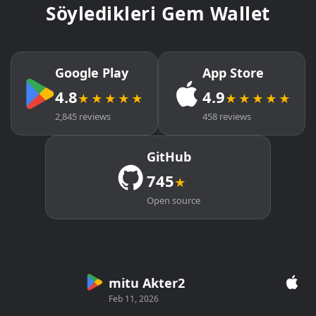
Söyledikleri Gem Wallet
Google Play
App Store
4.8
4.9
★★★★★
★★★★★
2,845 reviews
458 reviews
GitHub
745
★
Open source
mitu Akter2
Cryp
Feb 11, 2026
Mar 26