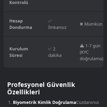
Kontrolü
Hesap
✅
❌ Mümkün
Dondurma
İmkansız
⚠️ 1-7 gün
Kurulum
✅ 2
(KYC
Süresi
dakika
doğrulama)
Profesyonel Güvenlik
Özellikleri
Biyometrik Kimlik Doğrulama
Cüzdanınızı