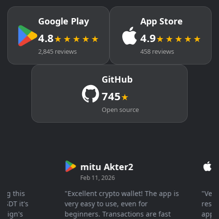
Google Play
App Store
4.8
4.9
★★★★★
★★★★★
2,845 reviews
458 reviews
GitHub
745
★
Open source
mitu Akter2
Cry
Feb 11, 2026
Mar 
this
"Excellent crypto wallet! The app is
"Very fas
 it's
very easy to use, even for
response
gn's
beginners. Transactions are fast
apprecia