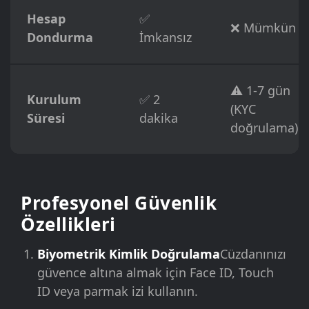
Hesap
✅
❌ Mümkün
Dondurma
İmkansız
⚠️ 1-7 gün
Kurulum
✅ 2
(KYC
Süresi
dakika
doğrulama)
Profesyonel Güvenlik
Özellikleri
Biyometrik Kimlik Doğrulama
Cüzdanınızı
güvence altına almak için Face ID, Touch
ID veya parmak izi kullanın.