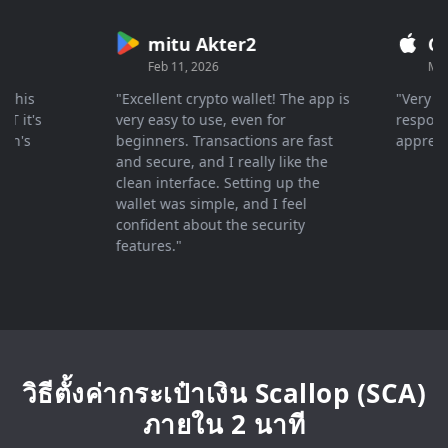
mitu Akter2
Cryp
Feb 11, 2026
Mar 26,
is
"Excellent crypto wallet! The app is
"Very fast 
t's
very easy to use, even for
response , 
s
beginners. Transactions are fast
appreciate
and secure, and I really like the
clean interface. Setting up the
wallet was simple, and I feel
confident about the security
features."
วิธีตั้งค่ากระเป๋าเงิน Scallop (SCA)
ภายใน 2 นาที