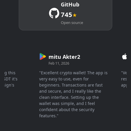
GitHub
745
★
Open source
mitu Akter2
Cry
Feb 11, 2026
Mar 2
this
"Excellent crypto wallet! The app is
"Very fas
 it's
very easy to use, even for
response
n's
beginners. Transactions are fast
apprecia
and secure, and I really like the
clean interface. Setting up the
wallet was simple, and I feel
confident about the security
features."