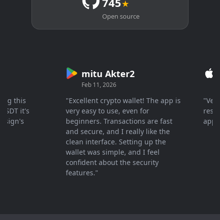
745
★
Open source
mitu Akter2
Cr
Feb 11, 2026
Mar 
 this
"Excellent crypto wallet! The app is
"Very fa
T it's
very easy to use, even for
response
gn's
beginners. Transactions are fast
apprecia
and secure, and I really like the
clean interface. Setting up the
wallet was simple, and I feel
confident about the security
features."