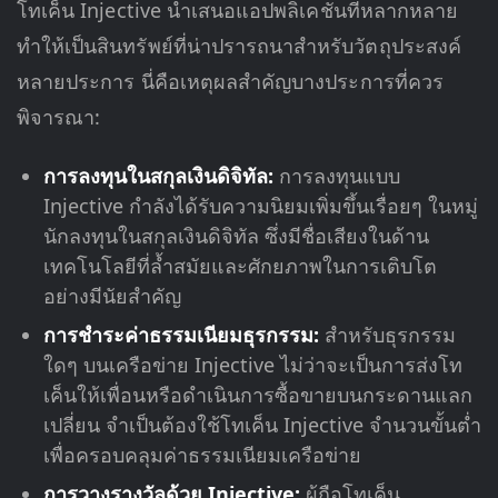
โทเค็น Injective นำเสนอแอปพลิเคชันที่หลากหลาย
ทำให้เป็นสินทรัพย์ที่น่าปรารถนาสำหรับวัตถุประสงค์
หลายประการ นี่คือเหตุผลสำคัญบางประการที่ควร
พิจารณา:
การลงทุนในสกุลเงินดิจิทัล:
การลงทุนแบบ
Injective กำลังได้รับความนิยมเพิ่มขึ้นเรื่อยๆ ในหมู่
นักลงทุนในสกุลเงินดิจิทัล ซึ่งมีชื่อเสียงในด้าน
เทคโนโลยีที่ล้ำสมัยและศักยภาพในการเติบโต
อย่างมีนัยสำคัญ
การชำระค่าธรรมเนียมธุรกรรม:
สำหรับธุรกรรม
ใดๆ บนเครือข่าย Injective ไม่ว่าจะเป็นการส่งโท
เค็นให้เพื่อนหรือดำเนินการซื้อขายบนกระดานแลก
เปลี่ยน จำเป็นต้องใช้โทเค็น Injective จำนวนขั้นต่ำ
เพื่อครอบคลุมค่าธรรมเนียมเครือข่าย
การวางรางวัลด้วย Injective:
ผู้ถือโทเค็น