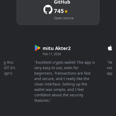
GitHub
745
★
Open source
mitu Akter2
Cr
Feb 11, 2026
Mar
 this
"Excellent crypto wallet! The app is
"Very fa
T it's
very easy to use, even for
response
gn's
beginners. Transactions are fast
appreci
and secure, and I really like the
clean interface. Setting up the
wallet was simple, and I feel
confident about the security
features."