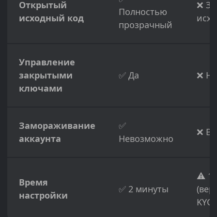
Открытый
❌ З
Полностью
исходный код
исхо
прозрачный
Управление
закрытыми
✅ Да
❌ Не
ключами
Замораживание
✅
❌ В
аккаунта
Невозможно
⚠️ 1
Время
✅ 2 минуты
(вер
настройки
KYC)