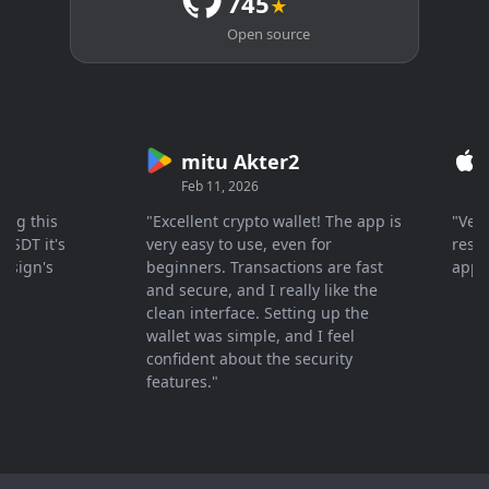
745
★
Open source
mitu Akter2
Cr
Feb 11, 2026
Mar 
 this
"Excellent crypto wallet! The app is
"Very fa
T it's
very easy to use, even for
response
gn's
beginners. Transactions are fast
apprecia
and secure, and I really like the
clean interface. Setting up the
wallet was simple, and I feel
confident about the security
features."