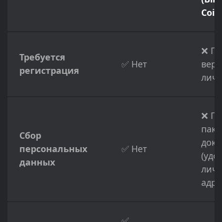
Coin
❌ По
Требуется
✅ Нет
вер
регистрация
личн
❌ П
паке
Сбор
доку
персональных
✅ Нет
(удо
данных
личн
адре
✅