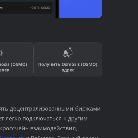
️
📬
osis (OSMO)
Получить Osmosis (OSMO)
елек
адрес
влять децентрализованными биржами
ет легко подключаться к другим
 кроссчейн взаимодействия,