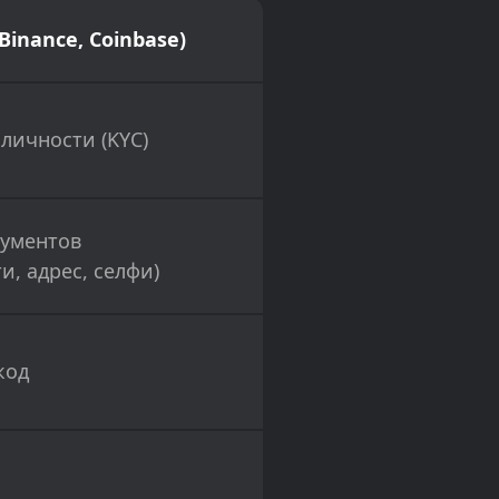
inance, Coinbase)
личности (KYC)
кументов
и, адрес, селфи)
код