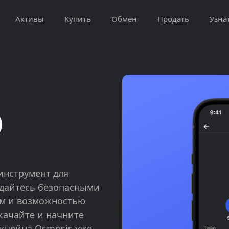
Активы
Купить
Обмен
Продать
Узна
)
нструмент для
дайтесь безопасными
ом и возможностью
качайте и начните
кчейна Osmosis уже