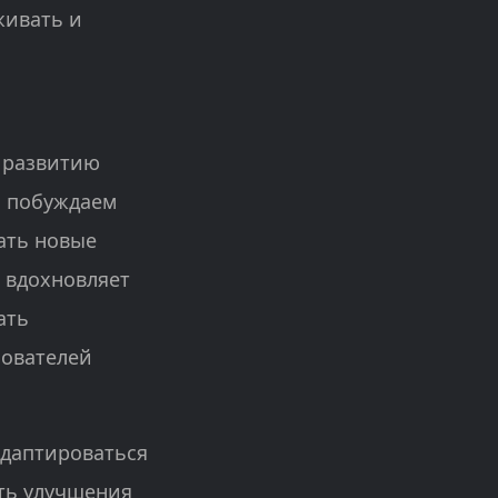
живать и
 развитию
ы побуждаем
вать новые
а вдохновляет
ать
зователей
адаптироваться
ть улучшения