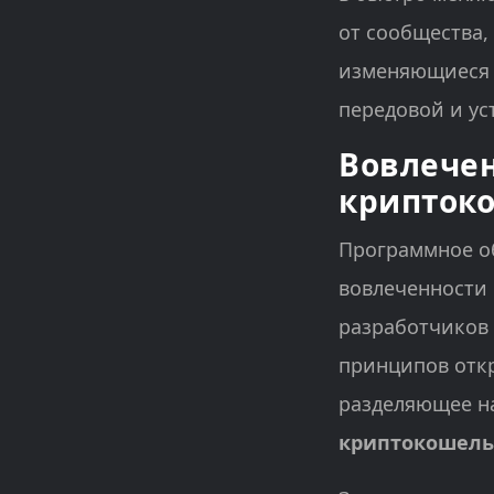
от сообщества,
изменяющиеся з
передовой и у
Вовлечен
крипток
Программное о
вовлеченности 
разработчиков 
принципов откр
разделяющее н
криптокошель