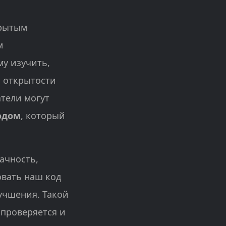
крытым
м
у изучить,
ь открытости
тели могут
одом
, который
ачность,
овать наш код
лучшения. Такой
 проверяется и