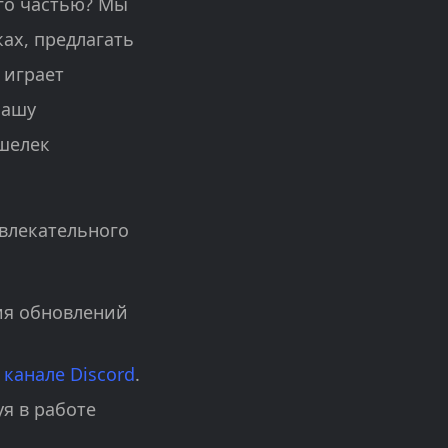
его частью? Мы
ах, предлагать
 играет
нашу
ошелек
увлекательного
ия обновлений
м
канале Discord
.
уя в работе