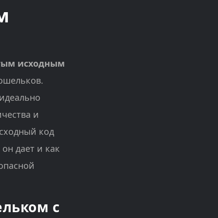
м
тым исходным
ошельков.
 идеально
ичества и
исходный код
он дает и как
опасной
ельком с