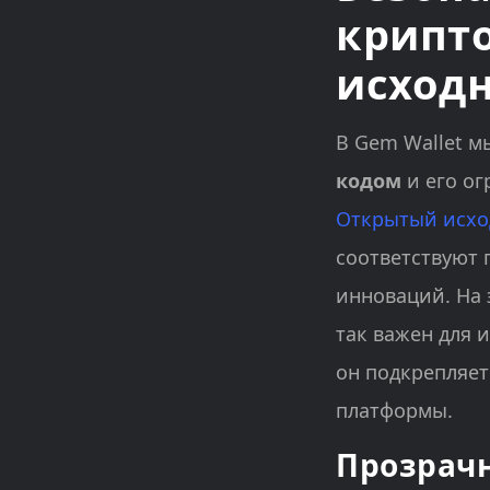
крипт
исход
В Gem Wallet м
кодом
и его о
Открытый исхо
соответствуют 
инноваций. На 
так важен для 
он подкрепляе
платформы.
Прозрачн