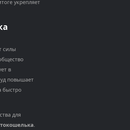
итоге укрепляет
ка
т силы
ообщество
ет в
руд повышает
а быстро
ства для
птокошелька
.