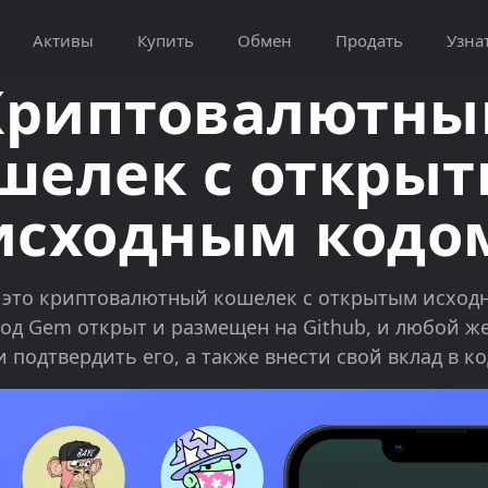
Активы
Купить
Обмен
Продать
Узна
Криптовалютны
шелек с откры
исходным кодо
 это криптовалютный кошелек с открытым исход
 Код Gem открыт и размещен на Github, и любой
 подтвердить его, а также внести свой вклад в к