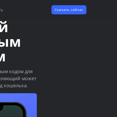
ть
Скачать сейчас
й
тым
м
ным кодом для
 желающий может
од кошелька.