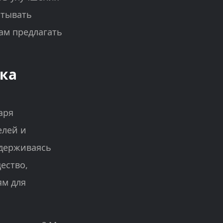
итывать
ам предлагать
ка
аря
елей и
идерживаясь
ество,
ям для