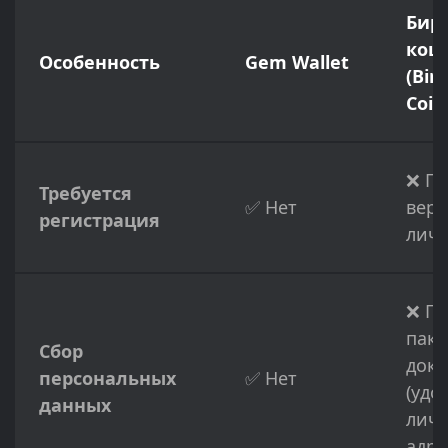
Бир
кош
Особенность
Gem Wallet
(Bin
Coin
❌ По
Требуется
✅ Нет
вер
регистрация
личн
❌ П
паке
Сбор
доку
персональных
✅ Нет
(удо
данных
личн
адре