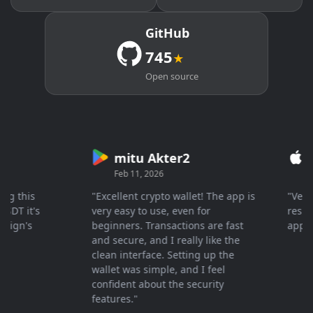
GitHub
745
★
Open source
mitu Akter2
Cry
Feb 11, 2026
Mar 2
this
"Excellent crypto wallet! The app is
"Very fas
 it's
very easy to use, even for
response 
n's
beginners. Transactions are fast
apprecia
and secure, and I really like the
clean interface. Setting up the
wallet was simple, and I feel
confident about the security
features."