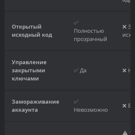
✅
Открытый
❌ З
Полностью
исходный код
исхо
прозрачный
Управление
закрытыми
✅ Да
❌ Не
ключами
Замораживание
✅
❌ В
аккаунта
Невозможно
⚠️ 1