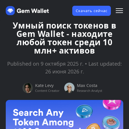
Скачать сейчас
Умный поиск токенов в
Gem Wallet - находите
любой токен среди 10
млн+ активов
Published on 9 октября 2025 г. • Last updated:
26 июня 2026 г.
Kate Levy
Max Costa
Content Creator
Research Analyst