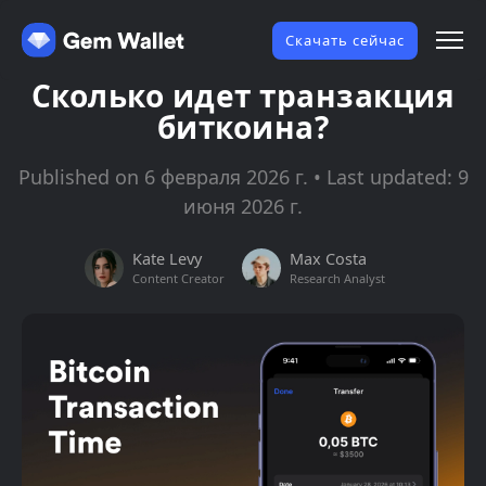
Скачать сейчас
Сколько идет транзакция
биткоина?
Published on 6 февраля 2026 г. • Last updated: 9
июня 2026 г.
Kate Levy
Max Costa
Content Creator
Research Analyst