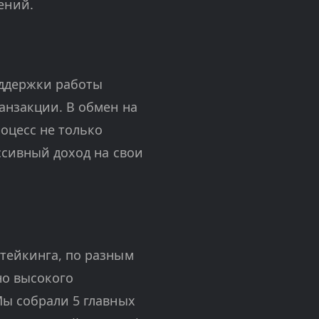
ений.
оддержки работы
анзакции. В обмен на
оцесс не только
ссивный доход на свои
стейкинга, по разным
но высокого
Мы собрали 5 главных