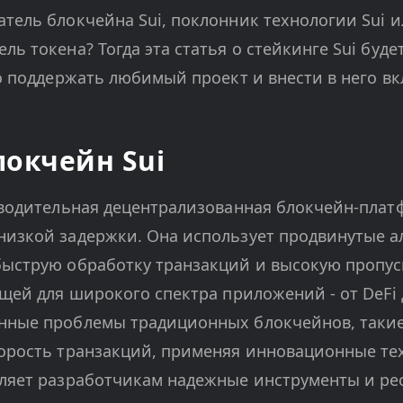
тель блокчейна Sui, поклонник технологии Sui и
ь токена? Тогда эта статья о стейкинге Sui буде
о поддержать любимый проект и внести в него вк
локчейн Sui
зводительная децентрализованная блокчейн-платф
изкой задержки. Она использует продвинутые а
быструю обработку транзакций и высокую пропус
ящей для широкого спектра приложений - от DeFi 
нные проблемы традиционных блокчейнов, такие
орость транзакций, применяя инновационные те
ляет разработчикам надежные инструменты и ре