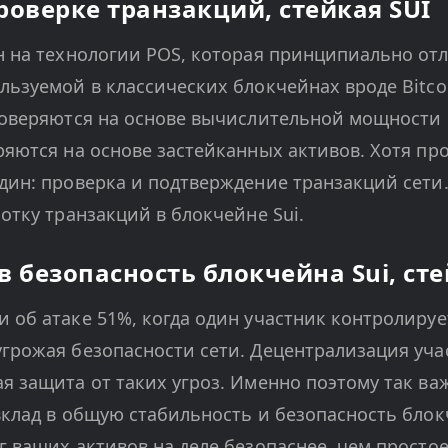
роверке транзакций, стейкая SUI
н на технологии POS, которая принципиально отл
льзуемой в классических блокчейнах вроде Bitco
роверяются на основе вычислительной мощности 
ряются на основе застейканных активов. Хотя пр
дин: проверка и подтверждение транзакций сети.
отку транзакций в блокчейне Sui.
в безопасность блокчейна Sui, сте
 об атаке 51%, когда один участник контролируе
грожая безопасности сети. Децентрализация учас
я защита от таких угроз. Именно поэтому так ва
вклад в общую стабильность и безопасность блокч
г ваших активов на деле безопаснее, чем простое