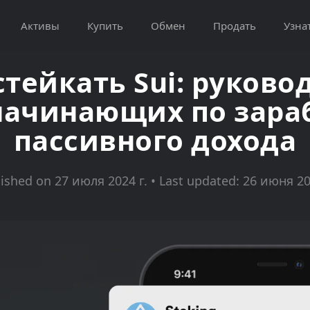
Активы
Купить
Обмен
Продать
Узна
стейкать Sui: руково
начинающих по зара
пассивного дохода
ished on 27 июля 2024 г. • Last updated: 26 июня 20