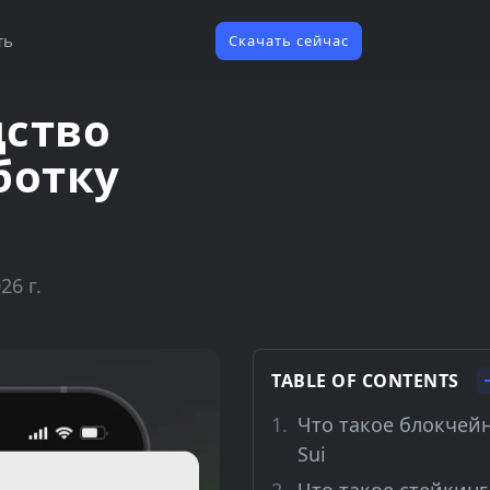
ть
Скачать сейчас
дство
ботку
26 г.
TABLE OF CONTENTS
Что такое блокчей
Sui