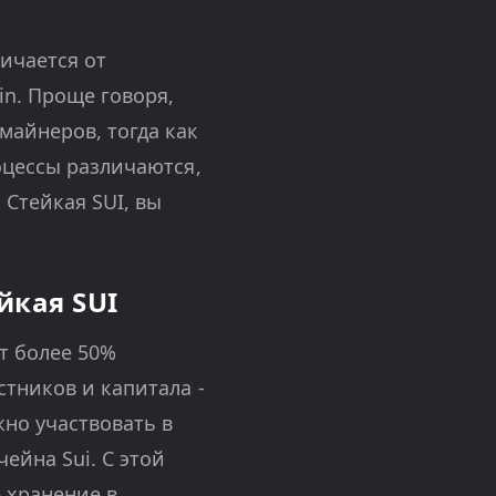
ичается от
in. Проще говоря,
майнеров, тогда как
оцессы различаются,
 Стейкая SUI, вы
йкая SUI
т более 50%
тников и капитала -
жно участвовать в
ейна Sui. С этой
 хранение в