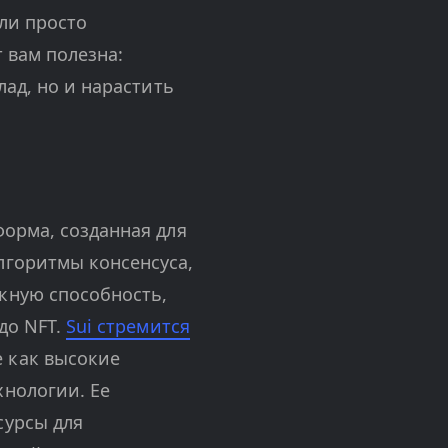
ли просто
т вам полезна:
лад, но и нарастить
орма, созданная для
лгоритмы консенсуса,
кную способность,
до NFT.
Sui стремится
 как высокие
хнологии. Ее
сурсы для