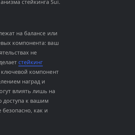
анизма стейкинга Sui.
лежат на балансе или
евых компонента: ваш
ятельствах не
 делает
стейкинг
й ключевой компонент
елением наград и
огут влиять лишь на
о доступа к вашим
 безопасно, как и