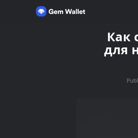
Как 
для 
Publ