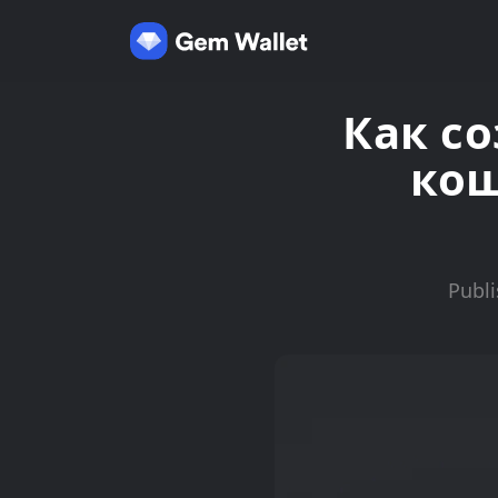
Как с
кош
Publi