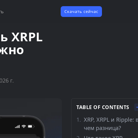
ть
Скачать сейчас
ь XRPL
ожно
026 г.
TABLE OF CONTENTS
XRP, XRPL и Ripple: 
чем разница?