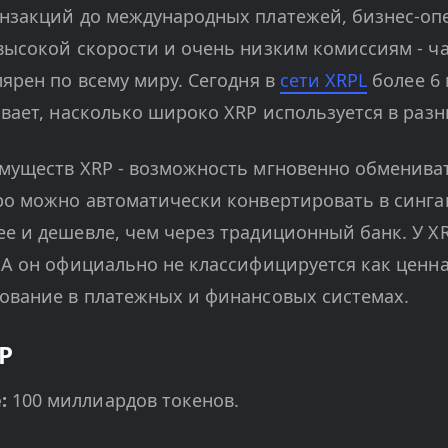
анзакций до международных платежей, бизнес-о
высокой скорости и очень низким комиссиям - час
лярен по всему миру. Сегодня в
сети XRPL
более 6
ывает, насколько широко XRP используется в разн
муществ XRP - возможность мгновенно обмениват
ро можно автоматически конвертировать в синга
е и дешевле, чем через традиционный банк. У X
ША он официально не классифицируется как ценна
ование в платежных и финансовых системах.
P
:
100 миллиардов токенов.