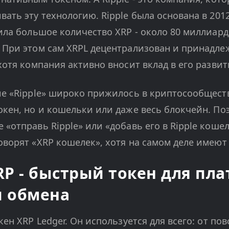
ать эту технологию. Ripple была основана в 2012
ила большое количество XRP - около 80 миллиард
 При этом сам XRPL децентрализован и принадлеж
хотя компания активно вносит вклад в его развит
ие «Ripple» широко прижилось в криптосообществ
окен, но и кошельки или даже весь блокчейн. П
 «отправь Ripple» или «добавь его в Ripple коше
оворят «XRP кошелек», хотя на самом деле имеют 
RP - быстрый токен для пла
и обмена
кен XRP Ledger. Он используется для всего: от по