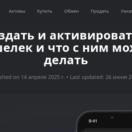
Активы
Купить
Обмен
Продать
Узна
оздать и активироват
елек и что с ним м
делать
shed on 14 апреля 2025 г. • Last updated: 26 июня 2