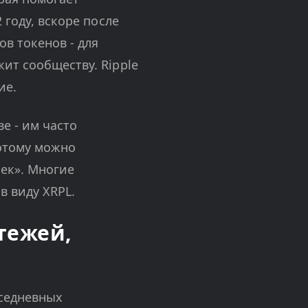
 году, вскоре после
ов токенов - для
ит сообществу. Ripple
ие.
е - им часто
оэтому можно
лек». Многие
в виду XRPL.
тежей,
вседневных