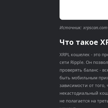
Источник: xrpscan.com
Что такое X
XRPL кошелек - это п
сети Ripple. Он позв
проверять баланс - в
быть мобильным прил
зависимости от того,
некастодиальный кош
не полагается на тре