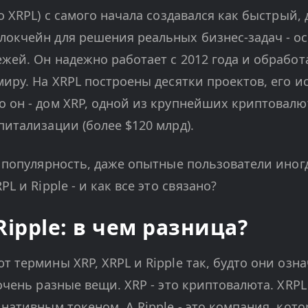
о XRPL) с самого начала создавался как быстрый,
окчейн для решения реальных бизнес-задач - ос
жей. Он надежно работает с 2012 года и обрабо
миру. На XRPL построены десятки проектов, его 
 он - дом XRP, одной из крупнейших криптовалю
питализации (более $120 млрд).
а популярность, даже опытные пользователи иногд
L и Ripple - и как все это связано?
Ripple: в чем разница?
 термины XRP, XRPL и Ripple так, будто они озна
очень разные вещи. XRP - это криптовалюта. XRPL 
нативным токеном. А Ripple - это компания, кот