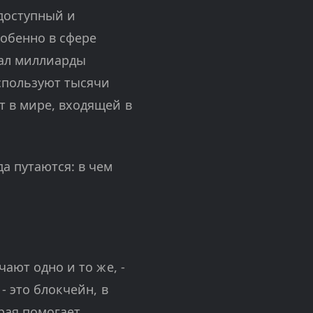
 доступный и
обенно в сфере
тал миллиарды
используют тысячи
т в мире, входящей в
а путаются: в чем
чают одно и то же, -
- это блокчейн, в
орая помогает