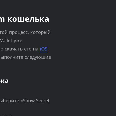
om кошелька
той процесс, который
allet уже
о скачать его на
iOS
,
 выполните следующие
ька
ыберите «Show Secret