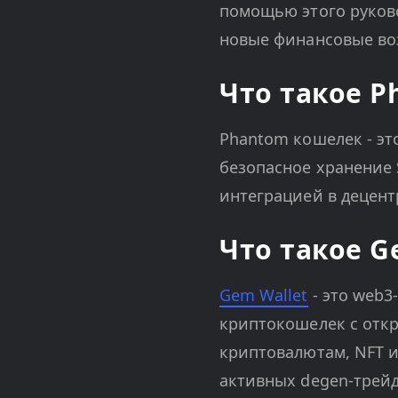
помощью этого руково
новые финансовые во
Что такое 
Phantom кошелек - э
безопасное хранение 
интеграцией в децент
Что такое G
Gem Wallet
- это web3
криптокошелек с отк
криптовалютам, NFT и
активных degen-трейд