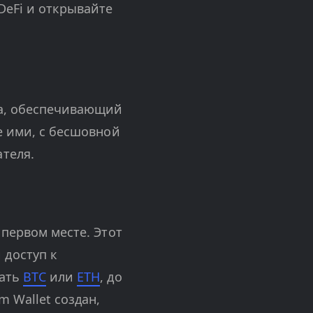
DeFi и открывайте
na, обеспечивающий
е ими, с бесшовной
теля.
 первом месте. Этот
 доступ к
жать
BTC
или
ETH
, до
 Wallet создан,