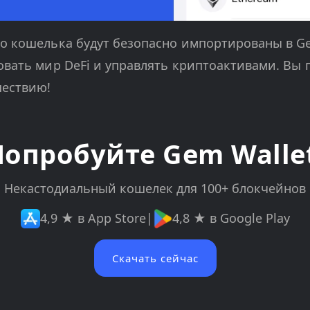
о кошелька будут безопасно импортированы в Ge
овать мир DeFi и управлять криптоактивами. Вы 
шествию!
Попробуйте Gem Wallet
Некастодиальный кошелек для 100+ блокчейнов
4,9 ★ в App Store
|
4,8 ★ в Google Play
Скачать сейчас