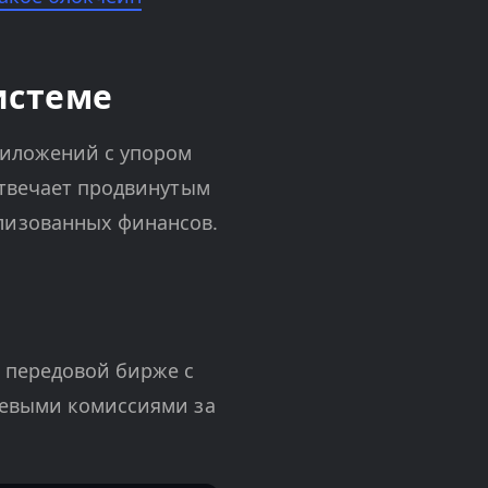
системе
риложений с упором
отвечает продвинутым
лизованных финансов.
 передовой бирже с
левыми комиссиями за