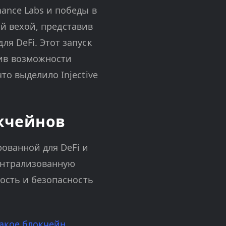
ance Labs и победы в
ой вехой, представив
я DeFi. Этот запуск
ив возможности
о выделило Injective
окчейнов
рованной для DeFi и
ентрализованную
ность и безопасность
такое блокчейн