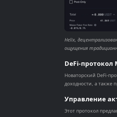
Helix, децентрализов
ощущения традиционно
DeFi-протокол 
Новаторский DeFi-пр
доходности, а также 
Управление ак
Этот протокол предла