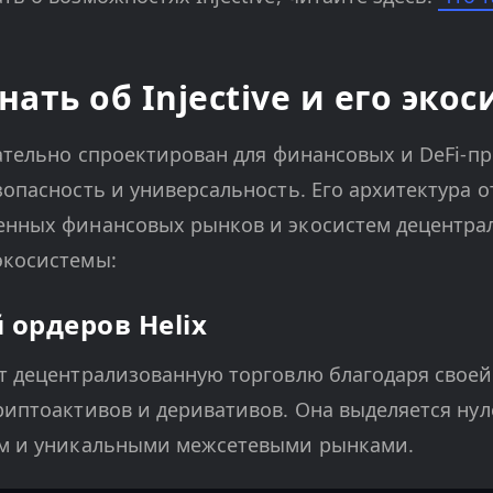
ать об Injective и его эко
щательно спроектирован для финансовых и DeFi-п
зопасность и универсальность. Его архитектура 
енных финансовых рынков и экосистем децентра
экосистемы:
 ордеров Helix
т децентрализованную торговлю благодаря своей
риптоактивов и деривативов. Она выделяется ну
ом и уникальными межсетевыми рынками.