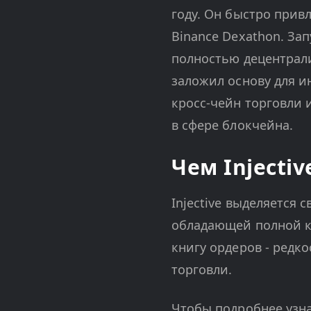
году. Он быстро прив
Binance Dexathon. Зап
полностью децентрали
заложил основу для 
кросс-чейн торговли 
в сфере блокчейна.
Чем Injecti
Injective выделяется 
обладающей полной к
книгу ордеров - редк
торговли.
Чтобы подробнее узнат