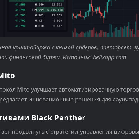
анная криптобиржа с книгой ордеров, повторяет ф
й финансовой биржи. Источник: helixapp.com
Mito
отокол Mito улучшает автоматизированную торго
предлагает инновационные решения для лаунчпад
тивами Black Panther
гает продвинутые стратегии управления цифров