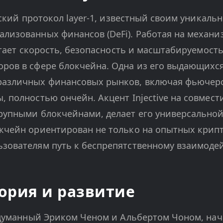
орский протокол layer-1, известный своим уникал
лизованных финансов (DeFi). Работая на механиз
четает скорость, безопасность и масштабируемость
ров в сфере блокчейна. Одна из его выдающихся
различных финансовых рынков, включая фьючер
, полностью ончейн. Акцент Injective на совмест
рупными блокчейнами, делает его универсальной
кчейн ориентирован не только на опытных крипт
ьзователям путь к беспрепятственному взаимод
ория и развитие
задуманный Эриком Ченом и Альбертом Чоном, нача