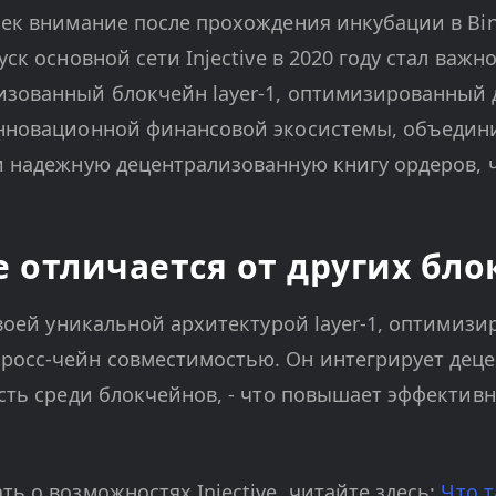
лек внимание после прохождения инкубации в Bin
уск основной сети Injective в 2020 году стал важн
зованный блокчейн layer-1, оптимизированный дл
инновационной финансовой экосистемы, объедин
и надежную децентрализованную книгу ордеров, чт
ve отличается от других бл
своей уникальной архитектурой layer-1, оптимизи
росс-чейн совместимостью. Он интегрирует дец
ость среди блокчейнов, - что повышает эффектив
ь о возможностях Injective, читайте здесь:
Что 