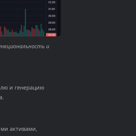
ункциональность и
влю и генерацию
а.
ыми активами,