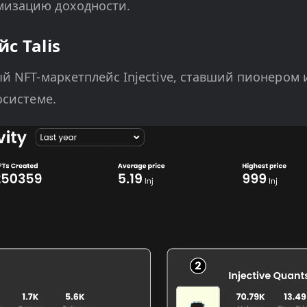
мизацию доходности.
с Talis
ный NFT-маркетплейс Injective, ставший пионером
осистеме.