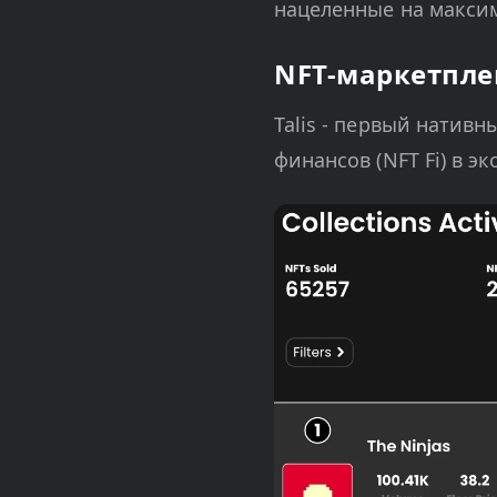
нацеленные на макси
NFT-маркетплей
Talis - первый натив
финансов (NFT Fi) в эк