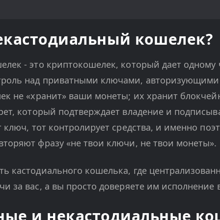
некастодиальный кошелек?
лек - это криптокошелек, который дает одному ч
роль над приватными ключами, авторизующими 
ек не «хранит» ваши монеты; их хранит блокчей
рет, который подтверждает владение и подписыв
 ключ, тот контролирует средства, и именно поэ
торяют фразу «не твои ключи, не твои монеты».
ть кастодиального кошелька, где централизован
и за вас, а вы просто доверяете им исполнение 
ные и некастодиальные ко