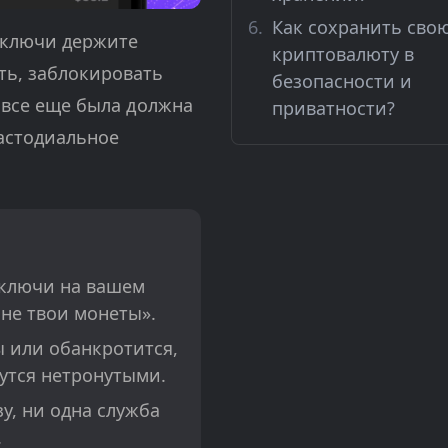
Как сохранить сво
 ключи держите
криптовалюту в
ть, заблокировать
безопасности и
а все еще была должна
приватности?
кастодиальное
 ключи на вашем
 не твои монеты».
 или обанкротится,
утся нетронутыми.
у, ни одна служба
.