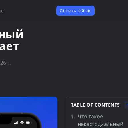
ть
Скачать сейчас
ьный
ает
26 г.
TABLE OF CONTENTS
Что такое
некастодиальный