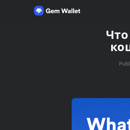
Что
ко
Publ