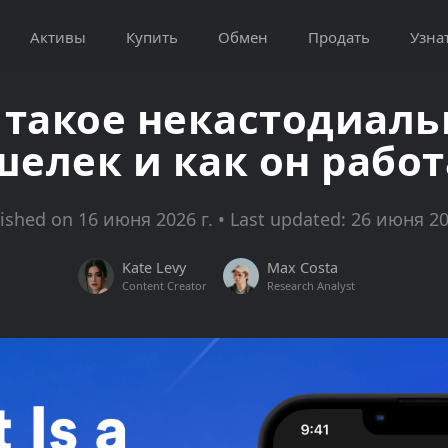
Активы
Купить
Обмен
Продать
Узна
 такое некастодиал
шелек и как он работ
ished on 16 июня 2026 г. • Last updated: 26 июня 20
Kate Levy
Max Costa
Content Creator
Research Analyst