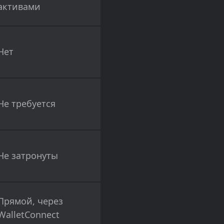
активами
Нет
Не требуется
Не затронуты
Прямой, через
WalletConnect