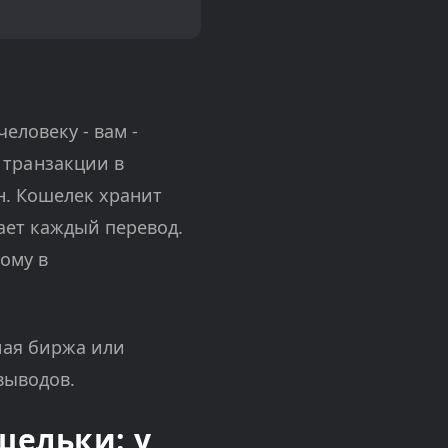
еловеку - вам -
транзакции в
н. Кошелек хранит
ает каждый перевод.
тому в
ная биржа или
выводов.
шельки: у