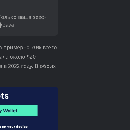
Только ваша seed-
фраза
а примерно 70% всего
жала около $20
в 2022 году. В обоих