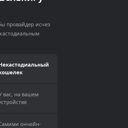
 бы провайдер исчез
 кастодиальным
Некастодиальный
кошелек
У вас, на вашем
устройстве
Самими ончейн-