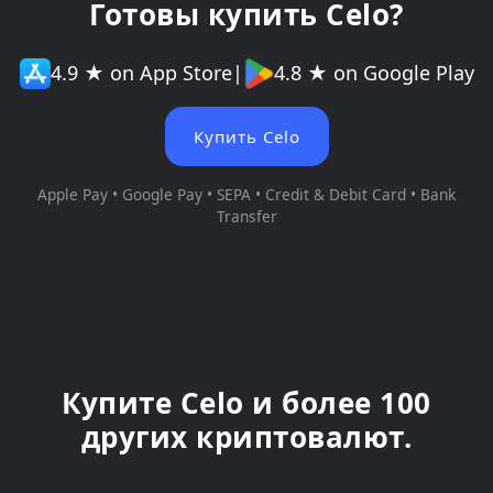
Готовы купить Celo?
4.9 ★ on App Store
|
4.8 ★ on Google Play
Купить Celo
Apple Pay • Google Pay • SEPA • Credit & Debit Card • Bank
Transfer
Купите Celo и более 100
других криптовалют.