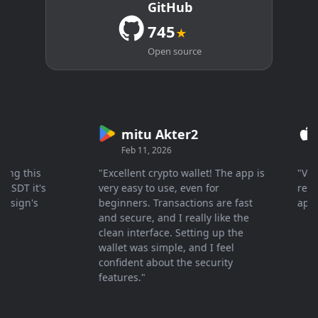
GitHub
745
★
Open source
mitu Akter2
Cr
Feb 11, 2026
Mar
g this
"Excellent crypto wallet! The app is
"Very f
DT it's
very easy to use, even for
respons
ign's
beginners. Transactions are fast
appreci
and secure, and I really like the
clean interface. Setting up the
wallet was simple, and I feel
confident about the security
features."