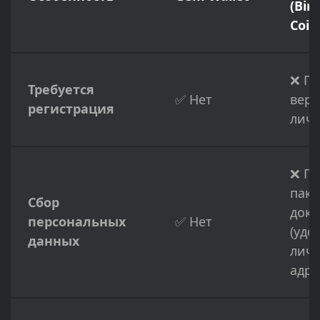
(Bin
Coin
❌ По
Требуется
✅ Нет
вер
регистрация
личн
❌ П
паке
Сбор
доку
персональных
✅ Нет
(удо
данных
личн
адре