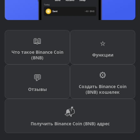
📖
⭐
Что такое Binance Coin
Функции
(BNB)
⚙️
💬
Создать Binance Coin
Отзывы
(BNB) кошелек
📬
Получить Binance Coin (BNB) адрес