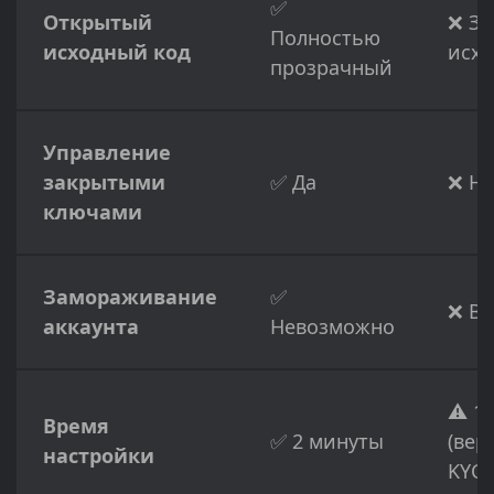
✅
Открытый
❌ З
Полностью
исходный код
исхо
прозрачный
Управление
закрытыми
✅ Да
❌ Не
ключами
Замораживание
✅
❌ В
аккаунта
Невозможно
⚠️ 1
Время
✅ 2 минуты
(вер
настройки
KYC)