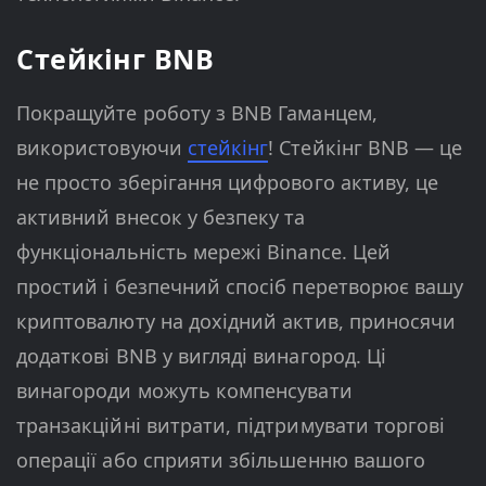
Стейкінг BNB
Покращуйте роботу з BNB Гаманцем,
використовуючи
стейкінг
! Стейкінг BNB — це
не просто зберігання цифрового активу, це
активний внесок у безпеку та
функціональність мережі Binance. Цей
простий і безпечний спосіб перетворює вашу
криптовалюту на дохідний актив, приносячи
додаткові BNB у вигляді винагород. Ці
винагороди можуть компенсувати
транзакційні витрати, підтримувати торгові
операції або сприяти збільшенню вашого