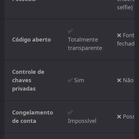
selfie)
✅
❌ Fonte
Código aberto
Totalmente
fechada
transparente
Controle de
chaves
✅ Sim
❌ Não
privadas
Congelamento
✅
❌ Possív
de conta
Impossível