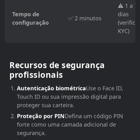
⚠️ 1 a 7
Tempo de
dias
✅ 2 minutos
configuração
(verific
KYC)
Recursos de segurança
profissionais
Autenticação biométrica
Use o Face ID,
Touch ID ou sua impressão digital para
proteger sua carteira.
Proteção por PIN
Defina um código PIN
forte como uma camada adicional de
segurança.