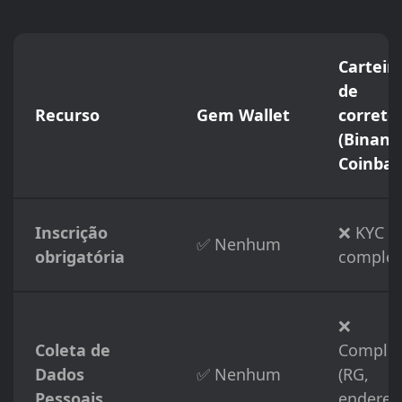
Carteir
de
Recurso
Gem Wallet
correto
(Binanc
Coinbas
Inscrição
❌ KYC
✅ Nenhum
obrigatória
complet
❌
Coleta de
Comple
Dados
✅ Nenhum
(RG,
Pessoais
endereç