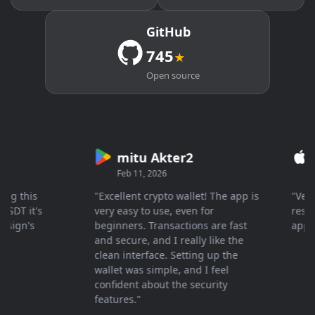
GitHub
745
★
Open source
mitu Akter2
Cr
Feb 11, 2026
Mar 
 this
"Excellent crypto wallet! The app is
"Very fa
T it's
very easy to use, even for
response
gn's
beginners. Transactions are fast
apprecia
and secure, and I really like the
clean interface. Setting up the
wallet was simple, and I feel
confident about the security
features."