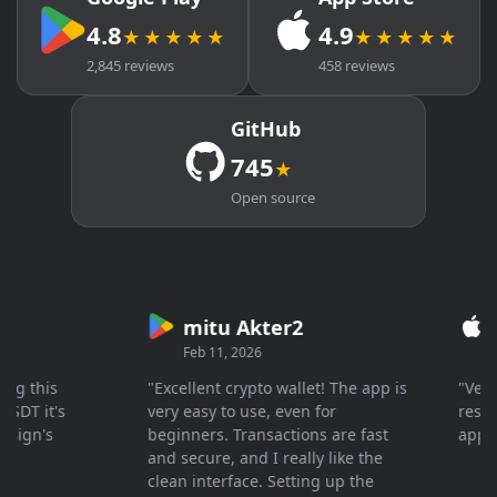
4.8
4.9
★★★★★
★★★★★
2,845 reviews
458 reviews
GitHub
745
★
Open source
mitu Akter2
Cr
Feb 11, 2026
Mar
 this
"Excellent crypto wallet! The app is
"Very fa
T it's
very easy to use, even for
respons
gn's
beginners. Transactions are fast
appreci
and secure, and I really like the
clean interface. Setting up the