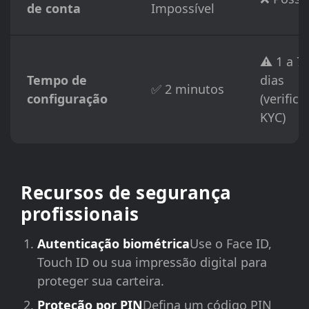
de conta
Impossível
⚠️ 1 a 7
Tempo de
dias
✅ 2 minutos
configuração
(verific
KYC)
Recursos de segurança
profissionais
Autenticação biométrica
Use o Face ID,
Touch ID ou sua impressão digital para
proteger sua carteira.
Proteção por PIN
Defina um código PIN