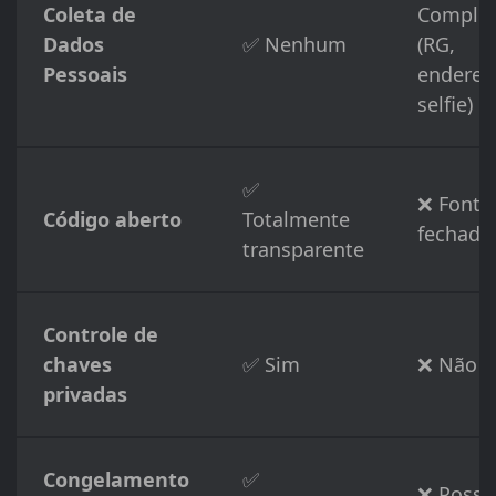
Coleta de
Comple
Dados
✅ Nenhum
(RG,
Pessoais
endereç
selfie)
✅
❌ Fonte
Código aberto
Totalmente
fechada
transparente
Controle de
chaves
✅ Sim
❌ Não
privadas
Congelamento
✅
❌ Possív