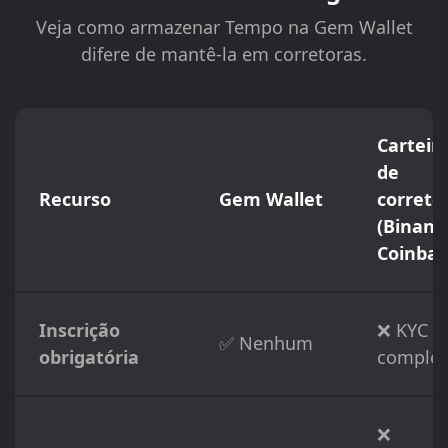
Veja como armazenar Tempo na Gem Wallet
difere de mantê-la em corretoras.
Carteir
de
Recurso
Gem Wallet
correto
(Binanc
Coinbas
Inscrição
❌ KYC
✅ Nenhum
obrigatória
complet
❌