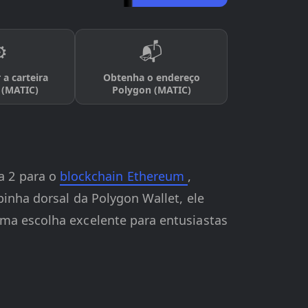
️
📬
 a carteira
Obtenha o endereço
 (MATIC)
Polygon (MATIC)
a 2 para o
blockchain Ethereum
,
pinha dorsal da Polygon Wallet, ele
uma escolha excelente para entusiastas