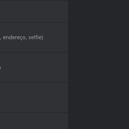
o
 endereço, selfie)
a