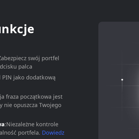
unkcje
Zabezpiecz swój portfel
dcisku palca
od PIN jako dodatkową
ja fraza początkowa jest
y nie opuszcza Twojego
wa
:Niezależne kontrole
alność portfela.
Dowiedz