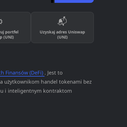
️
📬
uj portfel
Uzyskaj adres Uniswap
p (UNI)
(UNI)
ch Finansów (DeFi)
. Jest to
ca użytkownikom handel tokenami bez
 i inteligentnym kontraktom