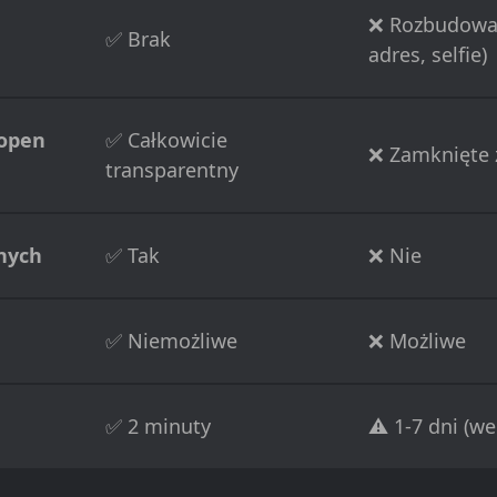
❌ Rozbudowan
✅ Brak
adres, selfie)
open
✅ Całkowicie
❌ Zamknięte 
transparentny
nych
✅ Tak
❌ Nie
✅ Niemożliwe
❌ Możliwe
✅ 2 minuty
⚠️ 1-7 dni (we