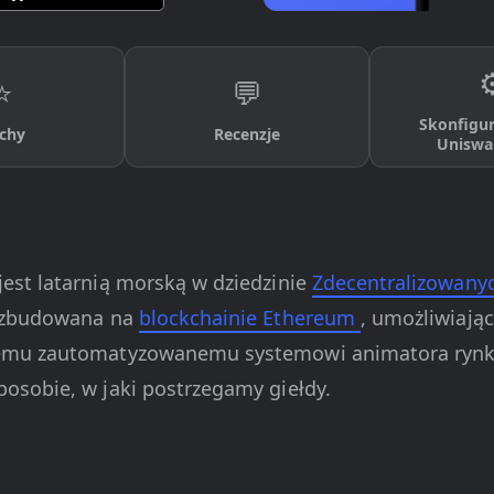
⚙
⭐
💬
Skonfigur
chy
Recenzje
Uniswa
est latarnią morską w dziedzinie
Zdecentralizowany
t zbudowana na
blockchainie Ethereum
, umożliwiają
nemu zautomatyzowanemu systemowi animatora rynku
osobie, w jaki postrzegamy giełdy.