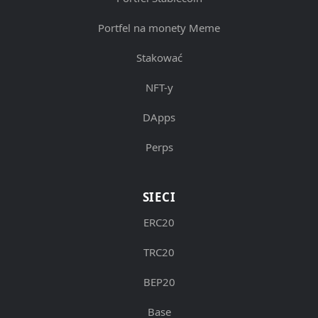
Portfel na monety Meme
Stakować
NFT-y
DApps
Perps
SIECI
ERC20
TRC20
BEP20
Base