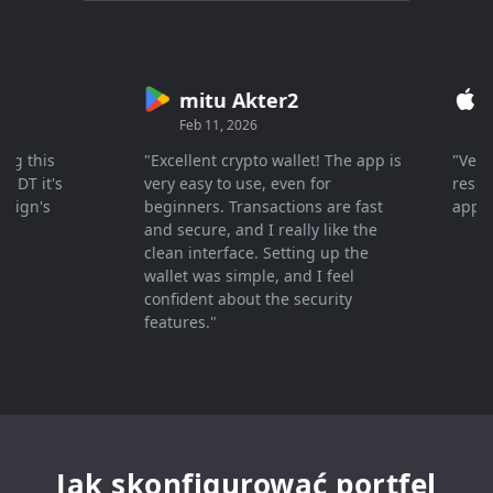
mitu Akter2
Cr
Feb 11, 2026
Mar 
 this
"Excellent crypto wallet! The app is
"Very fa
T it's
very easy to use, even for
response
gn's
beginners. Transactions are fast
apprecia
and secure, and I really like the
clean interface. Setting up the
wallet was simple, and I feel
confident about the security
features."
Jak skonfigurować portfel