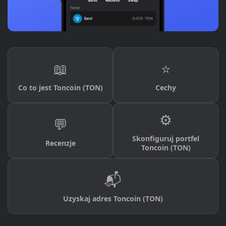
📖
⭐
Co to jest Toncoin (TON)
Cechy
⚙️
💬
Skonfiguruj portfel
Recenzje
Toncoin (TON)
📬
Uzyskaj adres Toncoin (TON)