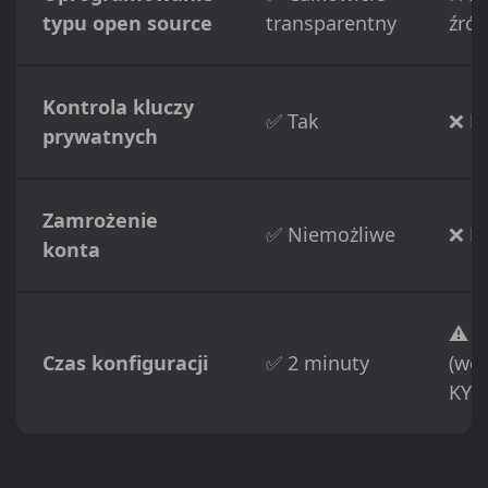
typu open source
transparentny
źród
Kontrola kluczy
✅ Tak
❌ N
prywatnych
Zamrożenie
✅ Niemożliwe
❌ M
konta
⚠️ 1
Czas konfiguracji
✅ 2 minuty
(wer
KYC