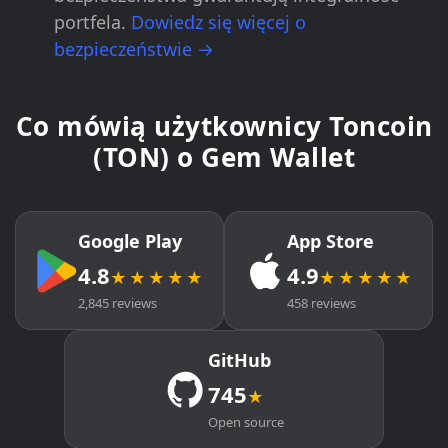
portfela.
Dowiedz się więcej o
bezpieczeństwie →
Co mówią użytkownicy Toncoin
(TON) o Gem Wallet
Google Play
App Store
4.8
4.9
★★★★★
★★★★★
2,845 reviews
458 reviews
GitHub
745
★
Open source