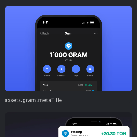
assets.gram.metaTitle