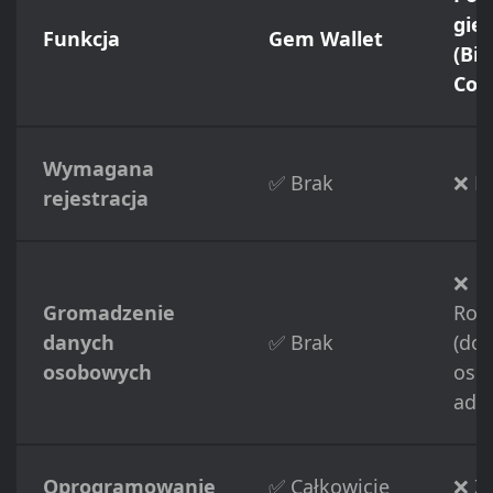
gie
Funkcja
Gem Wallet
(Bi
Coi
Wymagana
✅ Brak
❌ P
rejestracja
❌
Gromadzenie
Roz
danych
✅ Brak
(do
osobowych
osob
adre
Oprogramowanie
✅ Całkowicie
❌ Z