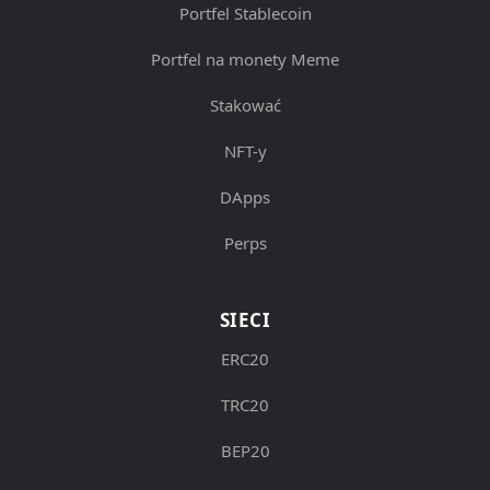
Portfel Stablecoin
Portfel na monety Meme
Stakować
NFT-y
DApps
Perps
SIECI
ERC20
TRC20
BEP20